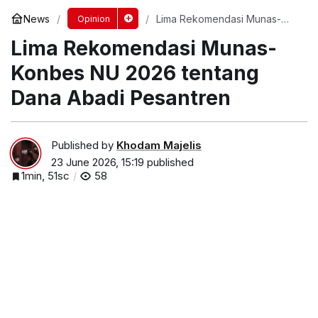
News
Lima Rekomendasi Munas-
Opinion
Konbes NU 2026 tentang
Lima Rekomendasi Munas-
Dana Abadi Pesantren
Konbes NU 2026 tentang
Dana Abadi Pesantren
Published by
Khodam Majelis
23 June 2026, 15:19
published
1min, 51sc
58