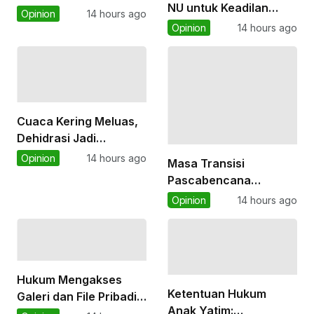
NU untuk Keadilan
Opinion
14 hours ago
Ekologis
Opinion
14 hours ago
Cuaca Kering Meluas,
Dehidrasi Jadi
Ancaman di Tengah El
Opinion
14 hours ago
Masa Transisi
Nino Kuat
Pascabencana
Diperpanjang hingga
Opinion
14 hours ago
Akhir 2026, PCNU Pidie
Jaya Dorong
Percepatan Pemulihan
Masyarakat
Hukum Mengakses
Ketentuan Hukum
Galeri dan File Pribadi
Anak Yatim:
Orang Lain Tanpa Izin