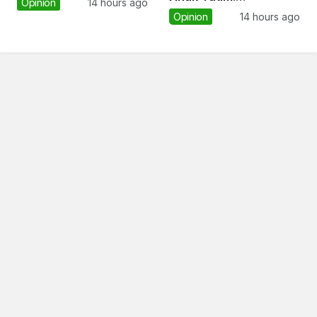
Opinion
14 hours ago
antara Privilege dan
Opinion
14 hours ago
Batasnya