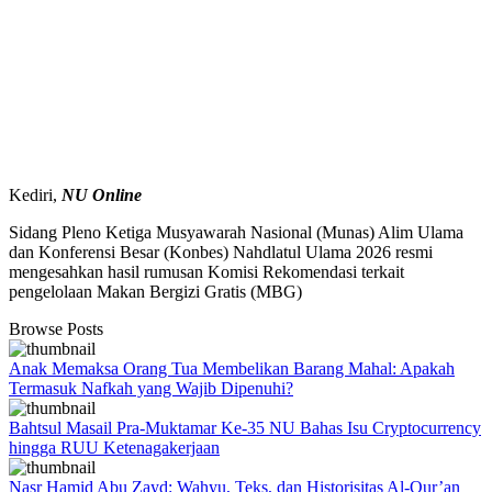
Kediri,
NU
Online
Sidang Pleno Ketiga Musyawarah Nasional (Munas) Alim Ulama
dan Konferensi Besar (Konbes) Nahdlatul Ulama 2026 resmi
mengesahkan hasil rumusan Komisi Rekomendasi terkait
pengelolaan Makan Bergizi Gratis (MBG)
Browse Posts
Anak Memaksa Orang Tua Membelikan Barang Mahal: Apakah
Termasuk Nafkah yang Wajib Dipenuhi?
Bahtsul Masail Pra-Muktamar Ke-35 NU Bahas Isu Cryptocurrency
hingga RUU Ketenagakerjaan
Nasr Hamid Abu Zayd: Wahyu, Teks, dan Historisitas Al-Qur’an