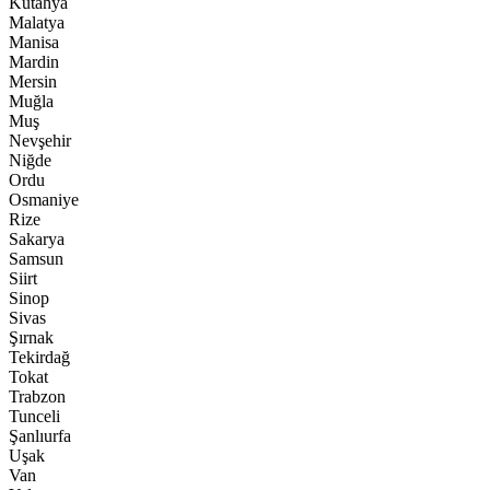
Kütahya
Malatya
Manisa
Mardin
Mersin
Muğla
Muş
Nevşehir
Niğde
Ordu
Osmaniye
Rize
Sakarya
Samsun
Siirt
Sinop
Sivas
Şırnak
Tekirdağ
Tokat
Trabzon
Tunceli
Şanlıurfa
Uşak
Van