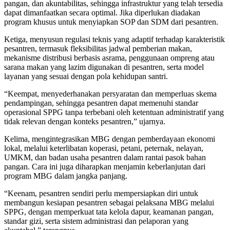
pangan, dan akuntabilitas, sehingga infrastruktur yang telah tersedia
dapat dimanfaatkan secara optimal. Jika diperlukan diadakan
program khusus untuk menyiapkan SOP dan SDM dari pesantren.
Ketiga, menyusun regulasi teknis yang adaptif terhadap karakteristik
pesantren, termasuk fleksibilitas jadwal pemberian makan,
mekanisme distribusi berbasis asrama, penggunaan ompreng atau
sarana makan yang lazim digunakan di pesantren, serta model
layanan yang sesuai dengan pola kehidupan santri.
“Keempat, menyederhanakan persyaratan dan memperluas skema
pendampingan, sehingga pesantren dapat memenuhi standar
operasional SPPG tanpa terbebani oleh ketentuan administratif yang
tidak relevan dengan konteks pesantren,” ujarnya.
Kelima, mengintegrasikan MBG dengan pemberdayaan ekonomi
lokal, melalui keterlibatan koperasi, petani, peternak, nelayan,
UMKM, dan badan usaha pesantren dalam rantai pasok bahan
pangan. Cara ini juga diharapkan menjamin keberlanjutan dari
program MBG dalam jangka panjang.
“Keenam, pesantren sendiri perlu mempersiapkan diri untuk
membangun kesiapan pesantren sebagai pelaksana MBG melalui
SPPG, dengan memperkuat tata kelola dapur, keamanan pangan,
standar gizi, serta sistem administrasi dan pelaporan yang