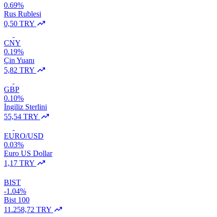
0.69%
Rus Rublesi
0,50 TRY
CNY
0.19%
Çin Yuanı
5,82 TRY
GBP
0.10%
İngiliz Sterlini
55,54 TRY
EURO/USD
0.03%
Euro US Dollar
1,17 TRY
BIST
-1.04%
Bist 100
11.258,72 TRY