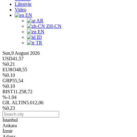
Lifestyle
Video
EN
AR
ZH-CN
EN
ID
TR
Sun,9 August 2026
USD
41,57
%0.21
EURO
48,55
%0.10
GBP
55,54
%0.10
BIST
11.258,72
%-1.04
GR. ALTIN
5.012,06
%0.23
İstanbul
Ankara
İzmir
Adana