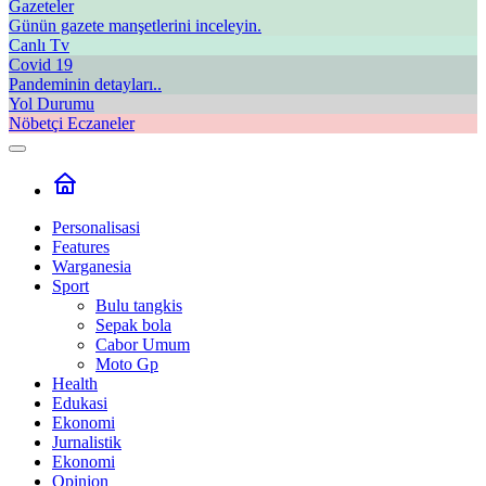
Gazeteler
Günün gazete manşetlerini inceleyin.
Canlı Tv
Covid 19
Pandeminin detayları..
Yol Durumu
Nöbetçi Eczaneler
Personalisasi
Features
Warganesia
Sport
Bulu tangkis
Sepak bola
Cabor Umum
Moto Gp
Health
Edukasi
Ekonomi
Jurnalistik
Ekonomi
Opinion