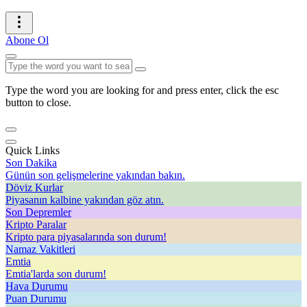
Abone Ol
Type the word you are looking for and press enter, click the esc
button to close.
Quick Links
Son Dakika
Günün son gelişmelerine yakından bakın.
Döviz Kurlar
Piyasanın kalbine yakından göz atın.
Son Depremler
Kripto Paralar
Kripto para piyasalarında son durum!
Namaz Vakitleri
Emtia
Emtia'larda son durum!
Hava Durumu
Puan Durumu