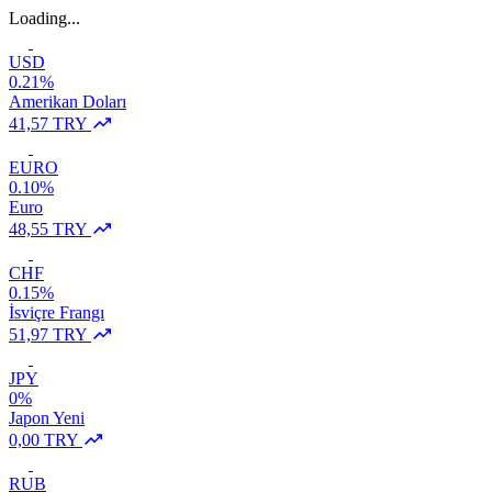
Loading...
USD
0.21%
Amerikan Doları
41,57 TRY
EURO
0.10%
Euro
48,55 TRY
CHF
0.15%
İsviçre Frangı
51,97 TRY
JPY
0%
Japon Yeni
0,00 TRY
RUB