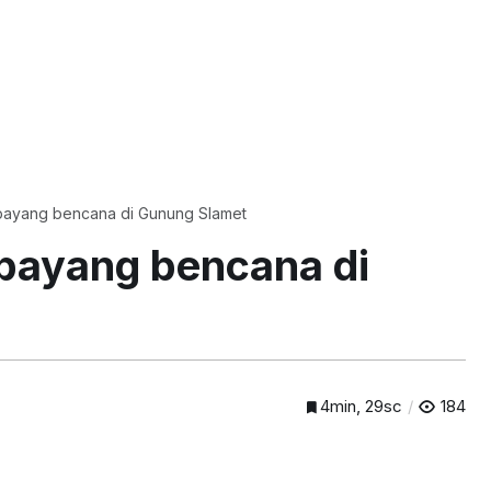
bayang bencana di Gunung Slamet
bayang bencana di
4min, 29sc
184