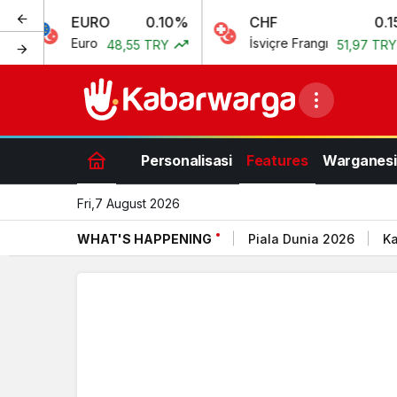
EURO
0.10%
CHF
0.15%
Euro
İsviçre Frangı
48,55 TRY
51,97 TRY
Personalisasi
Features
Warganesi
Fri,7 August 2026
WHAT'S HAPPENING
Piala Dunia 2026
Ka