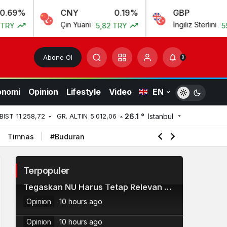
CNY
0.19%
GBP
0.
Çin Yuanı
İngiliz Sterlini
5,82 TRY
55,54 TR
Abone Ol
0
onomi
Opinion
Lifestyle
Video
EN
26.1 °
Istanbul
BIST
11.258,72
GR. ALTIN
5.012,06
Timnas
#Buduran
Terpopuler
Luncurkan Buku, KH Ma’ruf Amin
2
Tegaskan NU Harus Tetap Relevan di
Kemenag Hadirkan 40 Buku Digital
3
Masa Depan
Opinion
10 hours ago
PAI Terintegrasi AI
Ketum PBNU Luncurkan Saadatuna:
4
Opinion
10 hours ago