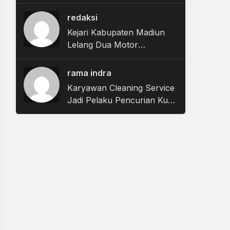
Tuntutan, JPU Nyatakan
Uang Pengganti Nihil
redaksi
Kejari Kabupaten Madiun
Lelang Dua Motor
Rampasan Negara,
Penawaran Dibuka 11
rama indra
Agustus
Karyawan Cleaning Service
Jadi Pelaku Pencurian Kursi
Taman Surabaya Pakai
Mobil Ambulans