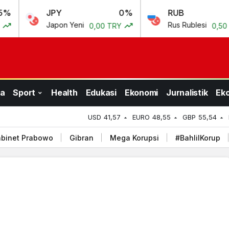
JPY
0%
RUB
0.69%
Japon Yeni
Rus Rublesi
0,00 TRY
0,50 TRY
a
Sport
Health
Edukasi
Ekonomi
Jurnalistik
Ek
USD
41,57
EURO
48,55
GBP
55,54
binet Prabowo
Gibran
Mega Korupsi
#BahlilKorup