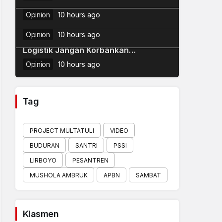
Syarah Wujudkan Mabadi Khaira
Dinamika NU: Perbedaan, Fitnah, dan
Ummah
Opinion
10 hours ago
5
Penataan Masa Depan
Opinion
10 hours ago
Pengamat Transportasi: Efisiensi
Logistik Jangan Korbankan
Keselamatan Masyarakat
Opinion
10 hours ago
Tag
PROJECT MULTATULI
VIDEO
BUDURAN
SANTRI
PSSI
LIRBOYO
PESANTREN
MUSHOLA AMBRUK
APBN
SAMBAT
Klasmen