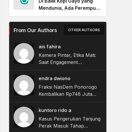
Di Balik Kopi Gayo yang
Mendunia, Ada Perempuan
Yang Digaji Kecil dan
Terabaikan Nasibnya
From Our Authors
OTHER AUTHORS
ais fahira
Kamera Pintar, Etika Mati:
Saat Engagement
Merampas Privasi
endra dwiono
Fraksi NasDem Ponorogo
Kembalikan Rp748 Juta
Terkait Dugaan Korupsi
Tunjangan Perumahan
kuntoro rido a
DPRD
Kasus Pengerukan Tanjung
Perak Masuk Tahap