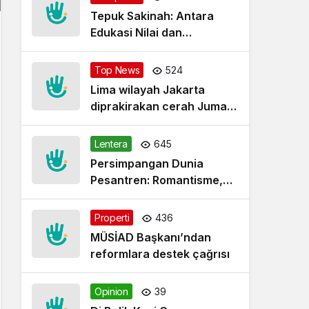
Tepuk Sakinah: Antara
Edukasi Nilai dan
Simplifikasi Masalah
Top News
524
Lima wilayah Jakarta
diprakirakan cerah Jumat
pagi
Lentera
645
Persimpangan Dunia
Pesantren: Romantisme,
Realitas dan Harapan Baru
Properti
436
MÜSİAD Başkanı’ndan
reformlara destek çağrısı
Opinion
39