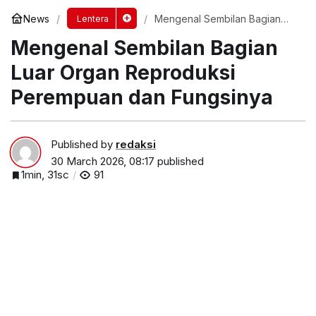
News
Mengenal Sembilan Bagian
Lentera
Luar Organ Reproduksi
Mengenal Sembilan Bagian
Perempuan dan Fungsinya
Luar Organ Reproduksi
Perempuan dan Fungsinya
Published by
redaksi
30 March 2026, 08:17
published
1min, 31sc
91