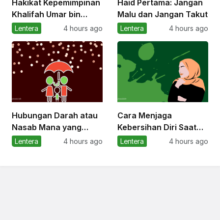
Hakikat Kepemimpinan
Haid Pertama: Jangan
Khalifah Umar bin
Malu dan Jangan Takut
Abdul Aziz dalam Kitab
Lentera
4 hours ago
Lentera
4 hours ago
Irsyad al-Ibad ila Sabilir
Rasyad
Hubungan Darah atau
Cara Menjaga
Nasab Mana yang
Kebersihan Diri Saat
Menentukan Waris?
Haid
Lentera
4 hours ago
Lentera
4 hours ago