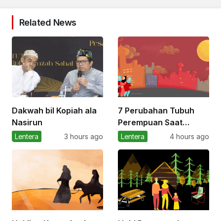
Related News
Dakwah bil Kopiah ala
7 Perubahan Tubuh
Nasirun
Perempuan Saat
Memasuki Masa
Lentera
3 hours ago
Lentera
4 hours ago
Pubertas