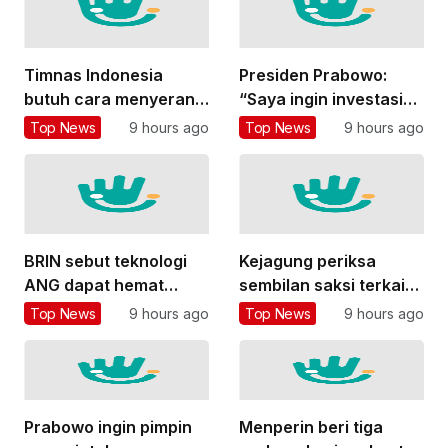
Timnas Indonesia
Presiden Prabowo:
butuh cara menyerang
“Saya ingin investasi
yang lebih variatif
besar di bidang
Top News
9 hours ago
Top News
9 hours ago
pendidikan”
BRIN sebut teknologi
Kejagung periksa
ANG dapat hemat
sembilan saksi terkait
subsidi LPG hingga
kasus TPPU Febrie
Top News
9 hours ago
Top News
9 hours ago
Rp26 triliun
Adriansyah
Prabowo ingin pimpin
Menperin beri tiga