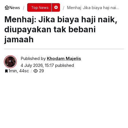
News
Menhaj: Jika biaya haji naik,
Top News
diupayakan tak bebani
Menhaj: Jika biaya haji naik,
jamaah
diupayakan tak bebani
jamaah
Published by
Khodam Majelis
4 July 2026, 15:17
published
1min, 44sc
29