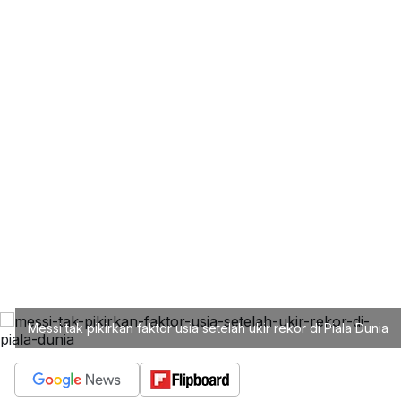
Messi tak pikirkan faktor usia setelah ukir rekor di Piala Dunia