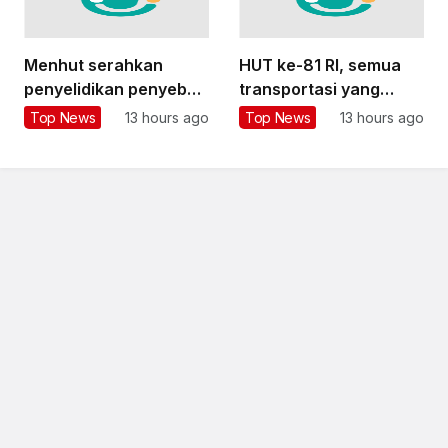
Menhut serahkan
HUT ke-81 RI, semua
penyelidikan penyebab
transportasi yang
karhutla di Bromo
dikelola DKI Jakarta
Top News
13 hours ago
Top News
13 hours ago
kepada aparat
cuma Rp1