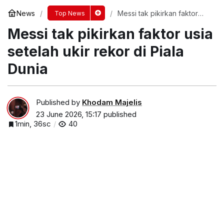
News
Messi tak pikirkan faktor
Top News
usia setelah ukir rekor di
Messi tak pikirkan faktor usia
Piala Dunia
setelah ukir rekor di Piala
Dunia
Published by
Khodam Majelis
23 June 2026, 15:17
published
1min, 36sc
40