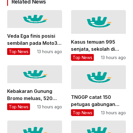
Related News
Veda Ega finis posisi
Kasus temuan 995
sembilan pada Moto3
senjata, sekolah di
Inggris 2026
Top News
13 hours ago
Jaksel terapkan PJJ
Top News
13 hours ago
total selama sepekan
Kebakaran Gunung
TNGGP catat 150
Bromo meluas, 520
petugas gabungan
Hektare lahan terbakar
Top News
13 hours ago
masih berupaya
Top News
13 hours ago
padamkan api