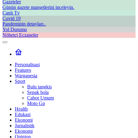
Gazeteler
Günün gazete manşetlerini inceleyin.
Canlı Tv
Covid 19
Pandeminin detayları..
Yol Durumu
Nöbetçi Eczaneler
Personalisasi
Features
Warganesia
Sport
Bulu tangkis
Sepak bola
Cabor Umum
Moto Gp
Health
Edukasi
Ekonomi
Jurnalistik
Ekonomi
Opinion