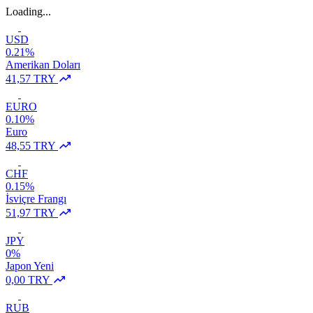
Loading...
USD
0.21%
Amerikan Doları
41,57 TRY
EURO
0.10%
Euro
48,55 TRY
CHF
0.15%
İsviçre Frangı
51,97 TRY
JPY
0%
Japon Yeni
0,00 TRY
RUB