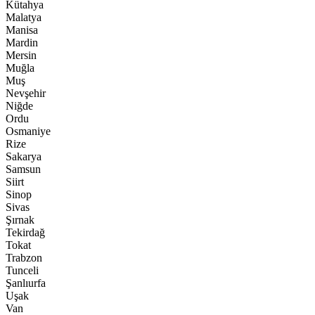
Kütahya
Malatya
Manisa
Mardin
Mersin
Muğla
Muş
Nevşehir
Niğde
Ordu
Osmaniye
Rize
Sakarya
Samsun
Siirt
Sinop
Sivas
Şırnak
Tekirdağ
Tokat
Trabzon
Tunceli
Şanlıurfa
Uşak
Van