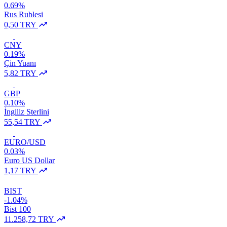
0.69%
Rus Rublesi
0,50 TRY
CNY
0.19%
Çin Yuanı
5,82 TRY
GBP
0.10%
İngiliz Sterlini
55,54 TRY
EURO/USD
0.03%
Euro US Dollar
1,17 TRY
BIST
-1.04%
Bist 100
11.258,72 TRY