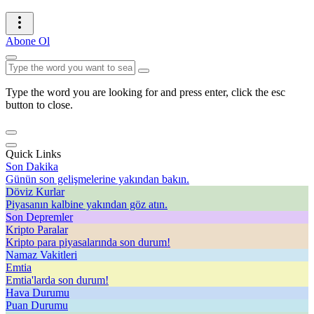
Abone Ol
Type the word you are looking for and press enter, click the esc
button to close.
Quick Links
Son Dakika
Günün son gelişmelerine yakından bakın.
Döviz Kurlar
Piyasanın kalbine yakından göz atın.
Son Depremler
Kripto Paralar
Kripto para piyasalarında son durum!
Namaz Vakitleri
Emtia
Emtia'larda son durum!
Hava Durumu
Puan Durumu