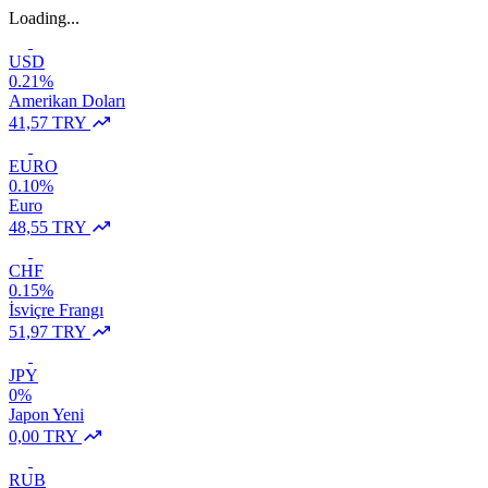
Loading...
USD
0.21%
Amerikan Doları
41,57 TRY
EURO
0.10%
Euro
48,55 TRY
CHF
0.15%
İsviçre Frangı
51,97 TRY
JPY
0%
Japon Yeni
0,00 TRY
RUB