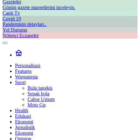
Gazeteler
Günün gazete manşetlerini inceleyin.
Canlı Tv
Covid 19
Pandeminin detayları..
Yol Durumu
Nöbetçi Eczaneler
Personalisasi
Features
Warganesia
Sport
Bulu tangkis
Sepak bola
Cabor Umum
Moto Gp
Health
Edukasi
Ekonomi
Jurnalistik
Ekonomi
Opinion