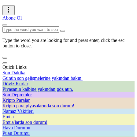
Abone Ol
Type the word you are looking for and press enter, click the esc
button to close.
Quick Links
Son Dakika
Günün son gelişmelerine yakından bakın.
Döviz Kurlar
Piyasanın kalbine yakından göz atın.
Son Depremler
Kripto Paralar
Kripto para piyasalarında son durum!
Namaz Vakitleri
Emtia
Emtia'larda son durum!
Hava Durumu
Puan Durumu