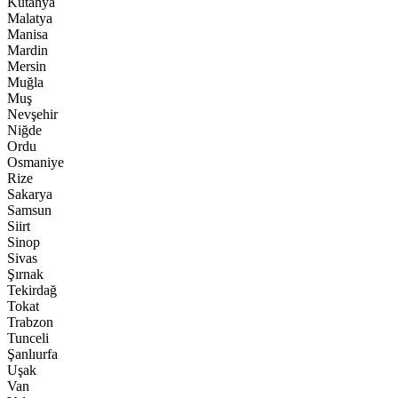
Kütahya
Malatya
Manisa
Mardin
Mersin
Muğla
Muş
Nevşehir
Niğde
Ordu
Osmaniye
Rize
Sakarya
Samsun
Siirt
Sinop
Sivas
Şırnak
Tekirdağ
Tokat
Trabzon
Tunceli
Şanlıurfa
Uşak
Van