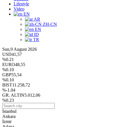
Lifestyle
Video
EN
AR
ZH-CN
EN
ID
TR
Sun,9 August 2026
USD
41,57
%0.21
EURO
48,55
%0.10
GBP
55,54
%0.10
BIST
11.258,72
%-1.04
GR. ALTIN
5.012,06
%0.23
İstanbul
Ankara
İzmir
Adana