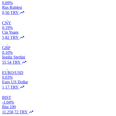
0.69%
Rus Rublesi
0,50 TRY
CNY
0.19%
Çin Yuanı
5,82 TRY
GBP
0.10%
İngiliz Sterlini
55,54 TRY
EURO/USD
0.03%
Euro US Dollar
1,17 TRY
BIST
-1.04%
Bist 100
11.258,72 TRY