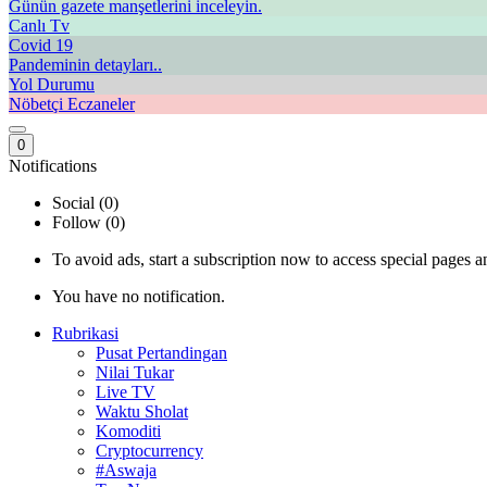
Günün gazete manşetlerini inceleyin.
Canlı Tv
Covid 19
Pandeminin detayları..
Yol Durumu
Nöbetçi Eczaneler
0
Notifications
Social (0)
Follow (0)
To avoid ads, start a subscription now to access special pages an
You have no notification.
Rubrikasi
Pusat Pertandingan
Nilai Tukar
Live TV
Waktu Sholat
Komoditi
Cryptocurrency
#Aswaja