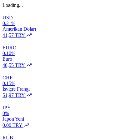
Loading...
USD
0.21%
Amerikan Doları
41,57 TRY
EURO
0.10%
Euro
48,55 TRY
CHF
0.15%
İsviçre Frangı
51,97 TRY
JPY
0%
Japon Yeni
0,00 TRY
RUB