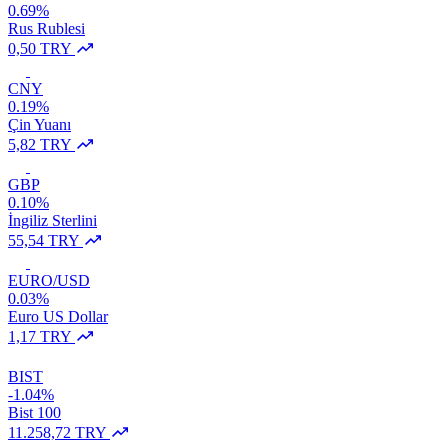
0.69%
Rus Rublesi
0,50 TRY
CNY
0.19%
Çin Yuanı
5,82 TRY
GBP
0.10%
İngiliz Sterlini
55,54 TRY
EURO/USD
0.03%
Euro US Dollar
1,17 TRY
BIST
-1.04%
Bist 100
11.258,72 TRY