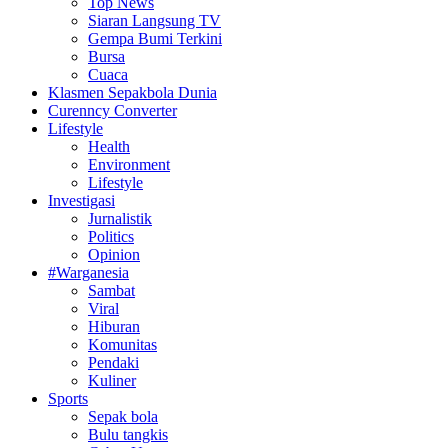
Top News
Siaran Langsung TV
Gempa Bumi Terkini
Bursa
Cuaca
Klasmen Sepakbola Dunia
Curenncy Converter
Lifestyle
Health
Environment
Lifestyle
Investigasi
Jurnalistik
Politics
Opinion
#Warganesia
Sambat
Viral
Hiburan
Komunitas
Pendaki
Kuliner
Sports
Sepak bola
Bulu tangkis