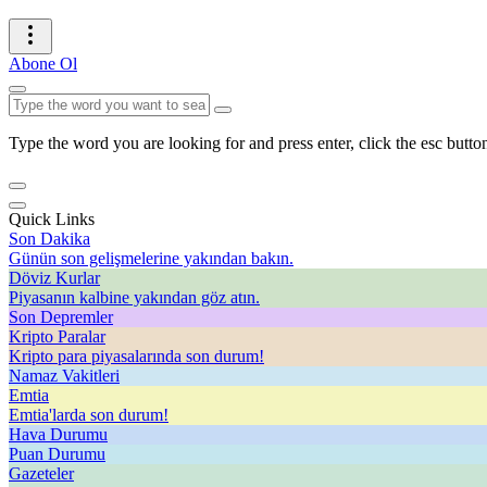
Abone Ol
Type the word you are looking for and press enter, click the esc button
Quick Links
Son Dakika
Günün son gelişmelerine yakından bakın.
Döviz Kurlar
Piyasanın kalbine yakından göz atın.
Son Depremler
Kripto Paralar
Kripto para piyasalarında son durum!
Namaz Vakitleri
Emtia
Emtia'larda son durum!
Hava Durumu
Puan Durumu
Gazeteler