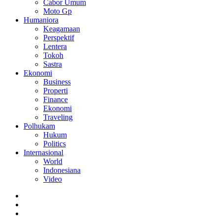
Cabor Umum
Moto Gp
Humaniora
Keagamaan
Perspektif
Lentera
Tokoh
Sastra
Ekonomi
Business
Properti
Finance
Ekonomi
Traveling
Polhukam
Hukum
Politics
Internasional
World
Indonesiana
Video