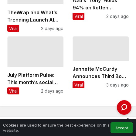
A24’s ‘Tony’ Holds
94% on Rotten
TheWrap and What’s
Tomatoes as Bourdain
Viral
2 days ago
Trending Launch AI
Biopic Hits Theaters
Creator Day, Bringing
Viral
2 days ago
Creators and AI
Leaders Together for a
New Kind of Summit
Jennette McCurdy
July Platform Pulse:
Announces Third Book
This month’s social
‘the examined year’
Viral
3 days ago
platform updates and
Viral
2 days ago
what they mean for
brands
0
Cookies are used to ensure the best experience on this
Accept
Feed
My Account
Notifications
website.
Home