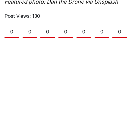
Featured photo: Dan the Drone via Unsplash
Post Views:
130
0
0
0
0
0
0
0