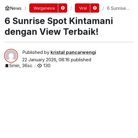
News
6 Sunrise
Warganesia
Viral
Spot
6 Sunrise Spot Kintamani
Kintamani
dengan
View
dengan View Terbaik!
Terbaik!
Published by
kristal pancarwengi
22 January 2026, 08:16
published
5min, 36sc
130