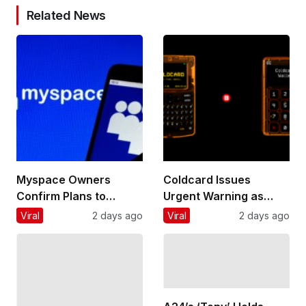
Related News
Myspace Owners
Coldcard Issues
Confirm Plans to
Urgent Warning as
Relaunch the Platform
Bitcoin Wallet Exploit
Viral
2 days ago
Viral
2 days ago
Remains Active