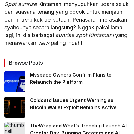
S
pot sunrise
Kintamani menyuguhkan udara sejuk
dan suasana tenang yang cocok untuk menjauh
dari hiruk-pikuk perkotaan. Penasaran merasakan
syahdunya secara langsung?
Nggak pakai lama
lagi, ini dia berbagai
sunrise spot Kintamani
yang
menawarkan
view
paling indah!
Browse Posts
Myspace Owners Confirm Plans to
Relaunch the Platform
Coldcard Issues Urgent Warning as
Bitcoin Wallet Exploit Remains Active
TheWrap and What’s Trending Launch AI
Creator Day, Bringing Creators and AI