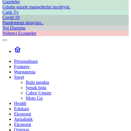
Gazeteler
Günün gazete manşetlerini inceleyin.
Canlı Tv
Covid 19
Pandeminin detayları..
Yol Durumu
Nöbetçi Eczaneler
Personalisasi
Features
Warganesia
Sport
Bulu tangkis
Sepak bola
Cabor Umum
Moto Gp
Health
Edukasi
Ekonomi
Jurnalistik
Ekonomi
Opinion