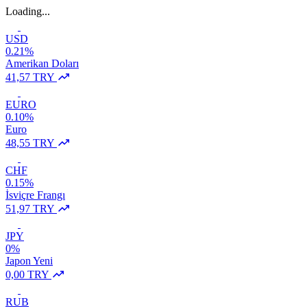
Loading...
USD
0.21%
Amerikan Doları
41,57 TRY
EURO
0.10%
Euro
48,55 TRY
CHF
0.15%
İsviçre Frangı
51,97 TRY
JPY
0%
Japon Yeni
0,00 TRY
RUB