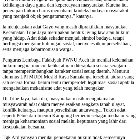
kehilangan daya guna dan kepercayaan masyarakat. Karena itu,
penerapan hukum harus memahami konteks budaya masyarakat
yang menjadi objek pengaturannya,” katanya.
Ia menjelaskan adat Gayo yang masih dipraktikkan masyarakat
Kecamatan Tripe Jaya merupakan bentuk living law atau hukum
yang hidup. Adat tidak sekadar menjadi simbol budaya, tetapi
berfungsi mengatur hubungan sosial, menyelesaikan perselisihan,
serta menjaga keharmonisan warga.
Pengurus Lembaga Falakiyah PWNU Aceh itu menilai kelemahan
hukum negara muncul ketika aturan diterapkan secara seragam
tanpa mempertimbangkan karakter sosial setiap daerah. Menurut
alumnus LPI MUDI Mesjid Raya Samalanga tersebut, aturan yang
sah secara formal belum tentu memperoleh legitimasi sosial apabila
mengabaikan mekanisme adat yang telah mengakar.
Di Tripe Jaya, kata dia, masyarakat masih mengutamakan
musyawarah adat dalam menyelesaikan sengketa tanah ulayat,
konflik keluarga, maupun perselisihan antarwarga. Tokoh adat
seperti Petue dan Imeum Kampung berperan sebagai mediator yang
menjaga keharmonisan sosial melalui keputusan yang lahir dari
kesepakatan bersama.
Tgk Ardiyansyah menilai pendekatan hukum tidak semestinya