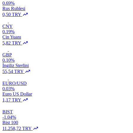
0.69%
Rus Rublesi
0,50 TRY
CNY
0.19%
Çin Yuanı
5,82 TRY
GBP
0.10%
İngiliz Sterlini
55,54 TRY
EURO/USD
0.03%
Euro US Dollar
1,17 TRY
BIST
-1.04%
Bist 100
11.258,72 TRY