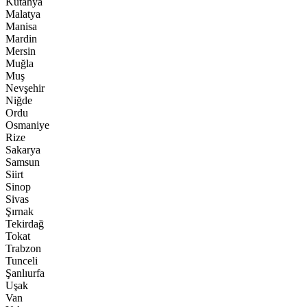
Kütahya
Malatya
Manisa
Mardin
Mersin
Muğla
Muş
Nevşehir
Niğde
Ordu
Osmaniye
Rize
Sakarya
Samsun
Siirt
Sinop
Sivas
Şırnak
Tekirdağ
Tokat
Trabzon
Tunceli
Şanlıurfa
Uşak
Van