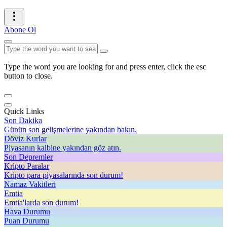
Abone Ol
Type the word you are looking for and press enter, click the esc
button to close.
Quick Links
Son Dakika
Günün son gelişmelerine yakından bakın.
Döviz Kurlar
Piyasanın kalbine yakından göz atın.
Son Depremler
Kripto Paralar
Kripto para piyasalarında son durum!
Namaz Vakitleri
Emtia
Emtia'larda son durum!
Hava Durumu
Puan Durumu