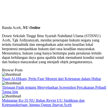
Banda Aceh,
NU
Online
Dosen Sekolah Tinggi Ilmu Syariah Nahdlatul Ulama (STISNU)
Aceh, Tgk Ardiyansyah, menilai penerapan hukum negara yang
terlalu formalistik dan mengabaikan adat serta kearifan lokal
berpotensi menjauhkan hukum dari rasa keadilan masyarakat.
Menurutnya, hukum yang hanya bertumpu pada peraturan tertulis
dapat kehilangan daya guna apabila tidak memahami kondisi sosial
dan budaya masyarakat yang menjadi objek pengaturannya.
Browse Posts
Ngaji Al-Hikam, Perlu Fase Menepi dari Ketenaran dalam Hidup
Tinjauan Fiqih tentang Menyebarkan Screenshot Percakapan Pribadi
Tanpa Izin
Muktamar Ke-35 NU Bahas Revisi UU Sisdiknas dan
Ketenagakerjaan, hingga Qanun Jinayat Aceh