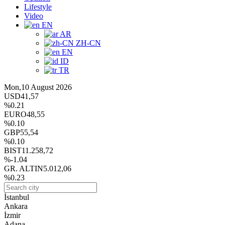
Lifestyle
Video
EN
AR
ZH-CN
EN
ID
TR
Mon,10 August 2026
USD
41,57
%0.21
EURO
48,55
%0.10
GBP
55,54
%0.10
BIST
11.258,72
%-1.04
GR. ALTIN
5.012,06
%0.23
İstanbul
Ankara
İzmir
Adana