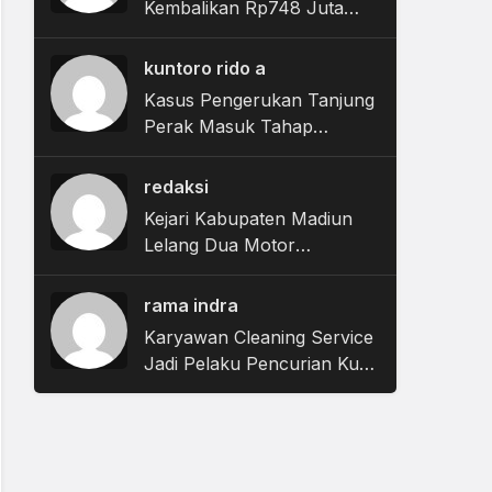
Kembalikan Rp748 Juta
Terkait Dugaan Korupsi
Tunjangan Perumahan
kuntoro rido a
DPRD
Kasus Pengerukan Tanjung
Perak Masuk Tahap
Tuntutan, JPU Nyatakan
Uang Pengganti Nihil
redaksi
Kejari Kabupaten Madiun
Lelang Dua Motor
Rampasan Negara,
Penawaran Dibuka 11
rama indra
Agustus
Karyawan Cleaning Service
Jadi Pelaku Pencurian Kursi
Taman Surabaya Pakai
Mobil Ambulans