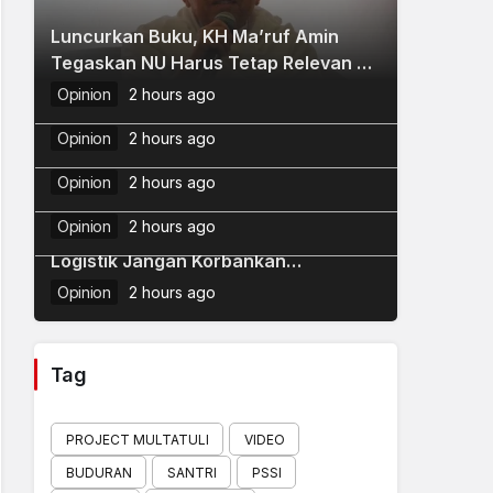
Luncurkan Buku, KH Ma’ruf Amin
2
Tegaskan NU Harus Tetap Relevan di
Kemenag Hadirkan 40 Buku Digital
3
Masa Depan
Opinion
2 hours ago
PAI Terintegrasi AI
Ketum PBNU Luncurkan Saadatuna:
4
Opinion
2 hours ago
Syarah Wujudkan Mabadi Khaira
Dinamika NU: Perbedaan, Fitnah, dan
Ummah
Opinion
2 hours ago
5
Penataan Masa Depan
Opinion
2 hours ago
Pengamat Transportasi: Efisiensi
Logistik Jangan Korbankan
Keselamatan Masyarakat
Opinion
2 hours ago
Tag
PROJECT MULTATULI
VIDEO
BUDURAN
SANTRI
PSSI