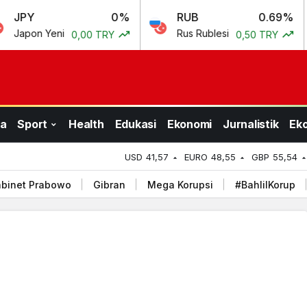
0%
RUB
0.69%
CN
eni
Rus Rublesi
Çin 
0,00 TRY
0,50 TRY
a
Sport
Health
Edukasi
Ekonomi
Jurnalistik
Ek
USD
41,57
EURO
48,55
GBP
55,54
binet Prabowo
Gibran
Mega Korupsi
#BahlilKorup