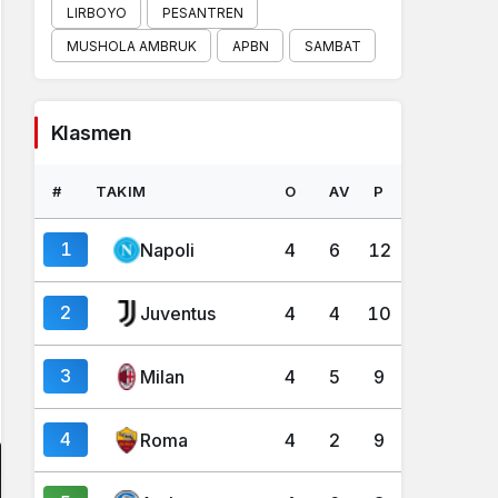
LIRBOYO
PESANTREN
MUSHOLA AMBRUK
APBN
SAMBAT
Klasmen
#
TAKIM
O
AV
P
1
Napoli
4
6
12
2
Juventus
4
4
10
3
Milan
4
5
9
4
Roma
4
2
9