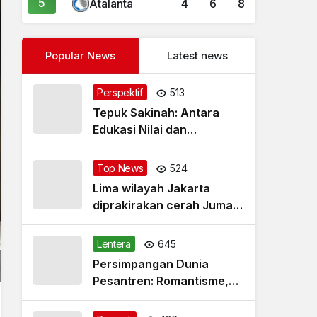
5
Atalanta
4
6
8
Popular News
Latest news
Perspektif
513
Tepuk Sakinah: Antara
Edukasi Nilai dan
Simplifikasi Masalah
Top News
524
Lima wilayah Jakarta
diprakirakan cerah Jumat
pagi
Lentera
645
Persimpangan Dunia
Pesantren: Romantisme,
Realitas dan Harapan Baru