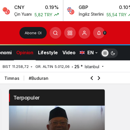
Y
0.19%
GBP
0.10%
Yuanı
İngiliz Sterlini
5,82 TRY
55,54 TRY
Abone Ol
0
onomi
Opinion
Lifestyle
Video
EN
25 °
Istanbul
BIST
11.258,72
GR. ALTIN
5.012,06
Timnas
#Buduran
Terpopuler