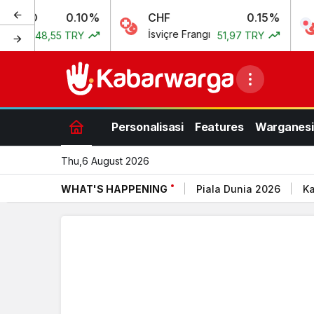
0.10%
CHF
0.15%
JPY
İsviçre Frangı
Japon Y
55 TRY
51,97 TRY
Personalisasi
Features
Warganesi
Thu,6 August 2026
WHAT'S HAPPENING
Piala Dunia 2026
Ka