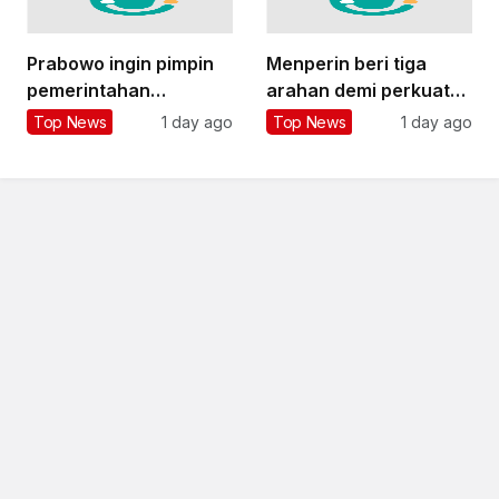
Prabowo ingin pimpin
Menperin beri tiga
pemerintahan
arahan demi perkuat
berlandaskan fakta
ekosistem startup RI
Top News
1 day ago
Top News
1 day ago