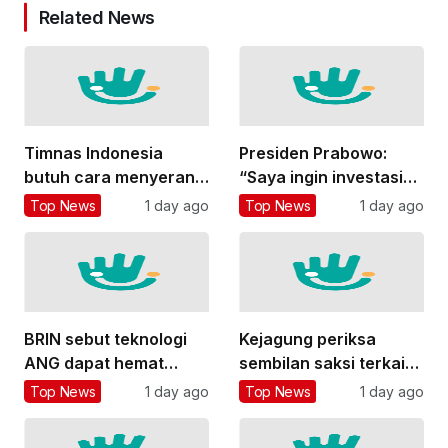
Related News
Timnas Indonesia
Presiden Prabowo:
butuh cara menyerang
“Saya ingin investasi
yang lebih variatif
besar di bidang
Top News
1 day ago
Top News
1 day ago
pendidikan”
BRIN sebut teknologi
Kejagung periksa
ANG dapat hemat
sembilan saksi terkait
subsidi LPG hingga
kasus TPPU Febrie
Top News
1 day ago
Top News
1 day ago
Rp26 triliun
Adriansyah