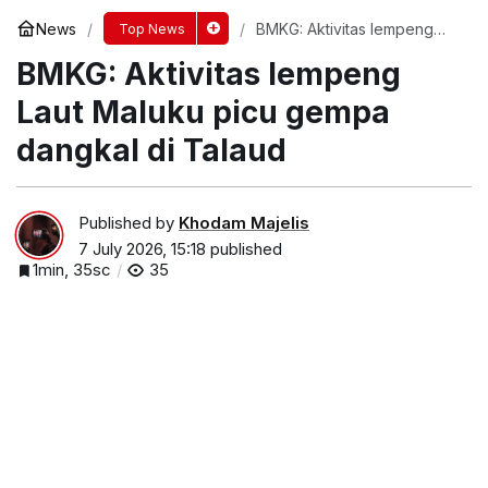
News
BMKG: Aktivitas lempeng
Top News
Laut Maluku picu gempa
BMKG: Aktivitas lempeng
dangkal di Talaud
Laut Maluku picu gempa
dangkal di Talaud
Published by
Khodam Majelis
7 July 2026, 15:18
published
1min, 35sc
35