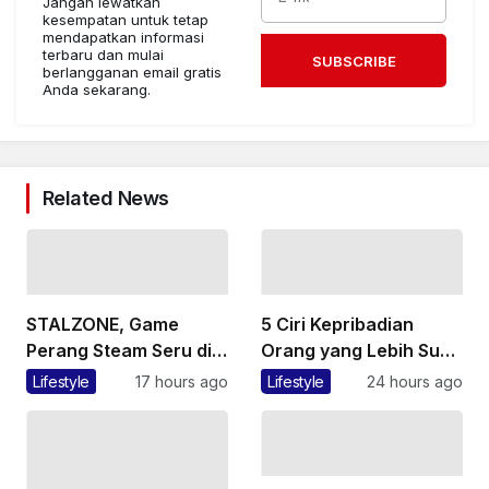
Jangan lewatkan
kesempatan untuk tetap
mendapatkan informasi
terbaru dan mulai
SUBSCRIBE
berlangganan email gratis
Anda sekarang.
Related News
STALZONE, Game
5 Ciri Kepribadian
Perang Steam Seru di
Orang yang Lebih Suka
Dunia Chernobyl
Mandi di Malam Hari
Lifestyle
17 hours ago
Lifestyle
24 hours ago