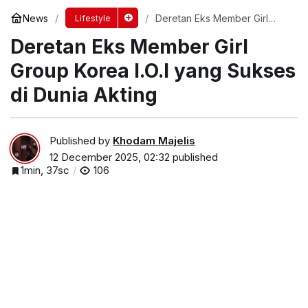
News
Deretan Eks Member Girl
Lifestyle
Group Korea I.O.I yang
Deretan Eks Member Girl
Sukses di Dunia Akting
Group Korea I.O.I yang Sukses
di Dunia Akting
Published by
Khodam Majelis
12 December 2025, 02:32
published
1min, 37sc
106