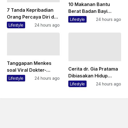
10 Makanan Bantu
7 Tanda Kepribadian
Berat Badan Bayi
Orang Percaya Diri dan
Bertambah saat MPASI
Lifestyle
24 hours ago
Bermental Kuat, Tak
Lifestyle
24 hours ago
Mudah Minder
Tanggapan Menkes
Cerita dr. Gia Pratama
soal Viral Dokter-
Dibiasakan Hidup
Nakes Nirempati
Lifestyle
24 hours ago
Sederhana dari Kecil,
terhadap Pasien BPJS
Lifestyle
24 hours ago
Tak Sadar Hidup di
Keluarga Berada