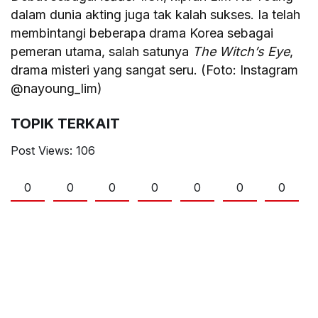
dalam dunia akting juga tak kalah sukses. Ia telah
membintangi beberapa drama Korea sebagai
pemeran utama, salah satunya
The Witch’s Eye
,
drama misteri yang sangat seru. (Foto: Instagram
@nayoung_lim)
TOPIK TERKAIT
Post Views:
106
0
0
0
0
0
0
0