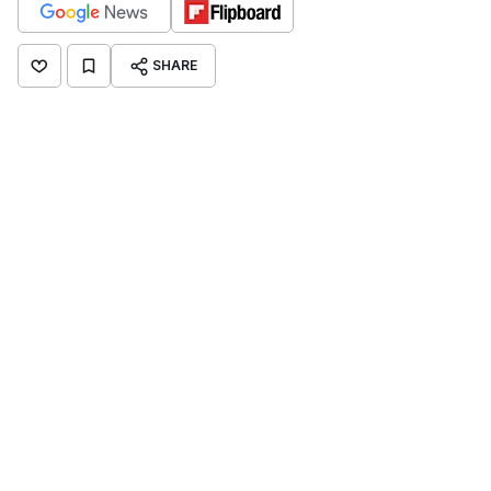
SHARE