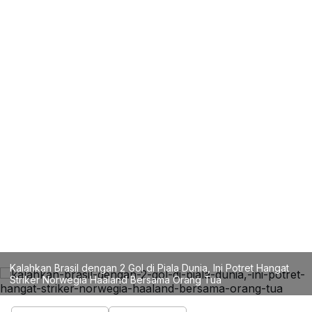
Kalahkan Brasil dengan 2 Gol di Piala Dunia, Ini Potret Hangat
Striker Norwegia Haaland Bersama Orang Tua