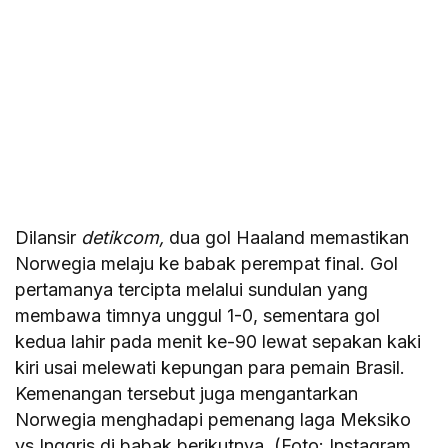
Dilansir
detikcom,
dua gol Haaland memastikan
Norwegia melaju ke babak perempat final. Gol
pertamanya tercipta melalui sundulan yang
membawa timnya unggul 1-0, sementara gol
kedua lahir pada menit ke-90 lewat sepakan kaki
kiri usai melewati kepungan para pemain Brasil.
Kemenangan tersebut juga mengantarkan
Norwegia menghadapi pemenang laga Meksiko
vs Inggris di babak berikutnya. (Foto: Instagram