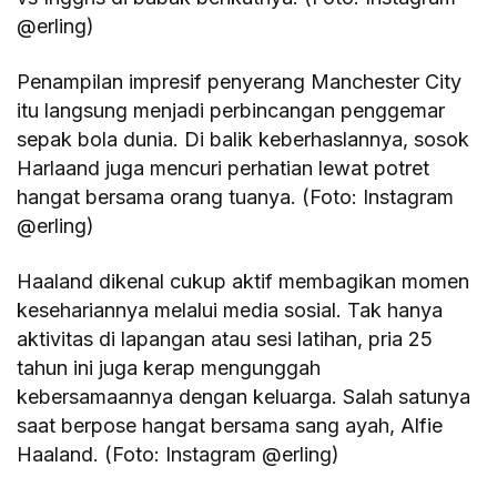
@erling)
Penampilan impresif penyerang Manchester City
itu langsung menjadi perbincangan penggemar
sepak bola dunia. Di balik keberhaslannya, sosok
Harlaand juga mencuri perhatian lewat potret
hangat bersama orang tuanya. (Foto: Instagram
@erling)
Haaland dikenal cukup aktif membagikan momen
kesehariannya melalui media sosial. Tak hanya
aktivitas di lapangan atau sesi latihan, pria 25
tahun ini juga kerap mengunggah
kebersamaannya dengan keluarga. Salah satunya
saat berpose hangat bersama sang ayah, Alfie
Haaland. (Foto: Instagram @erling)