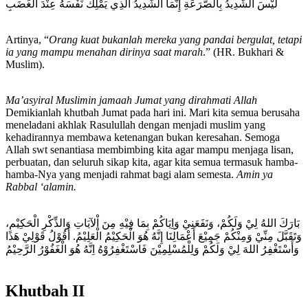
لَيْسَ الشَّدِيدُ بِالصُّرَعَةِ إِنَّمَا الشَّدِيدُ الَّذِي يَمْلِكُ نَفْسَهُ عِنْدَ الْغَضَبِ
Artinya, “
Orang kuat bukanlah mereka yang pandai bergulat, tetapi
ia yang mampu menahan dirinya saat marah
.” (HR. Bukhari &
Muslim).
Ma’asyiral Muslimin jamaah Jumat yang dirahmati Allah
Demikianlah khutbah Jumat pada hari ini. Mari kita semua berusaha
meneladani akhlak Rasulullah dengan menjadi muslim yang
kehadirannya membawa ketenangan bukan keresahan. Semoga
Allah swt senantiasa membimbing kita agar mampu menjaga lisan,
perbuatan, dan seluruh sikap kita, agar kita semua termasuk hamba-
hamba-Nya yang menjadi rahmat bagi alam semesta.
Amin ya
Rabbal ‘alamin.
بَارَكَ اللهُ لِيْ وَلَكُمْ، وَنَفَعَنِيْ وَاِيَاكُمْ بِمَا فِيْهِ مِنَ اْلآيَاتِ وَالذِّكْرِ الْحَكِيْمِ،
وَتَقَبَّلَ مِنِّيْ وَمِنْكُمْ جَمِيْعَ أَعْمَالِنَا إِنَّهُ هُوَ الْحَكِيْمُ الْعَلِيْمُ. أَقُوْلُ قَوْلِيْ هَذَا
وَأَسْتَغْفِرُ اللهَ لِيْ وَلَكُمْ وَلِلْمُسْلِمِيْنَ فَاسْتَغْفِرُوْهُ اِنَّهُ هُوَ الْغَفُوْرُ الرَّحِيْمُ
Khutbah II