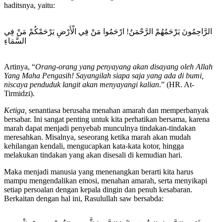
haditsnya, yaitu:
الرَّاحِمُونَ يَرْحَمُهُمْ الرَّحْمَنُ! ارْحَمُوا مَنْ فِي الْأَرْضِ يَرْحَمْكُمْ مَنْ فِي
السَّمَاءِ
Artinya, “
Orang-orang yang penyayang akan disayang oleh Allah
Yang Maha Pengasih! Sayangilah siapa saja yang ada di bumi,
niscaya penduduk langit akan menyayangi kalian
.” (HR. At-
Tirmidzi).
Ketiga,
senantiasa berusaha menahan amarah dan memperbanyak
bersabar. Ini sangat penting untuk kita perhatikan bersama, karena
marah dapat menjadi penyebab munculnya tindakan-tindakan
meresahkan. Misalnya, seseorang ketika marah akan mudah
kehilangan kendali, mengucapkan kata-kata kotor, hingga
melakukan tindakan yang akan disesali di kemudian hari.
Maka menjadi manusia yang menenangkan berarti kita harus
mampu mengendalikan emosi, menahan amarah, serta menyikapi
setiap persoalan dengan kepala dingin dan penuh kesabaran.
Berkaitan dengan hal ini, Rasulullah saw bersabda: