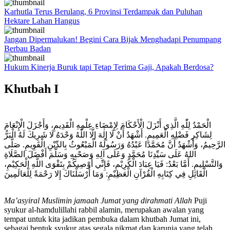
Karhutla Terus Berulang, 6 Provinsi Terdampak dan Puluhan
Hektare Lahan Hangus
Jangan Dipermalukan! Begini Cara Bijak Menghadapi Penumpang
Berbau Badan
Hukum Kinerja Buruk tapi Tetap Terima Gaji, Apakah Berdosa?
Khutbah I
الْحَمْدُ لِلّٰهِ الَّذِي أَنْزَلَ الْأَحْكَامَ لِإِمْضَاءِ عِلْمِهِ الْقَدِيمِ، وَأَجْزَلَ الْإِنْعَامَ
لِشَاكِرِ فَضْلِهِ الْعَمِيمِ. أَشْهَدُ أَنْ لَا إِلٰهَ إلَّا اللّٰهُ وَحْدَهُ لَا شَرِيكَ لَهُ الْبَرُّ
الرَّحِيمُ، وَأَشْهَدُ أَنَّ مُحَمَّدًا عَبْدُهُ وَرَسُولُهُ الْمَبْعُوثُ بِالدِّيْنِ الْقَوِيمِ. صَلَّى
اللهُ عَلَى سَيِّدِنَا مُحَمَّدٍ وَعَلَى آلِهِ وَصَحْبِهِ وَسَلَّمَ أَفْضَلَ الصَّلَاةِ
وَالتَّسْلِيمِ. أَمَّا بَعْدُ: فَيَا عِبَادَ الْكَرِيْمِ، فَإِنِّي أُوْصِيكُمْ بِتَقْوَى اللَّهِ الْحَكِيْمِ،
الْقَائِلِ فِي كِتَابِهِ الْقُرْآنِ الْعَظِيْمِ: وَمَا أَرْسَلْنَاكَ إِلا رَحْمَةً لِلْعَالَمِينَ
Ma’asyiral Muslimin jamaah Jumat yang dirahmati Allah
Puji
syukur al-hamdulillahi rabbil alamin, merupakan awalan yang
tempat untuk kita jadikan pembuka dalam khutbah Jumat ini,
sebagai bentuk syukur atas segala nikmat dan karunia yang telah