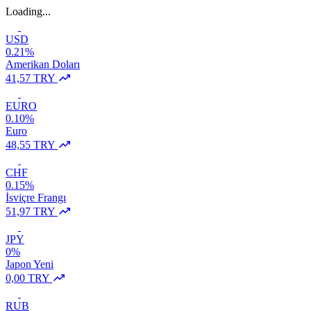
Loading...
USD
0.21%
Amerikan Doları
41,57 TRY
EURO
0.10%
Euro
48,55 TRY
CHF
0.15%
İsviçre Frangı
51,97 TRY
JPY
0%
Japon Yeni
0,00 TRY
RUB