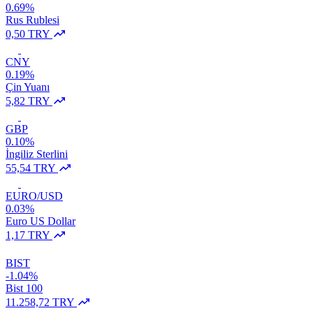
0.69%
Rus Rublesi
0,50 TRY
CNY
0.19%
Çin Yuanı
5,82 TRY
GBP
0.10%
İngiliz Sterlini
55,54 TRY
EURO/USD
0.03%
Euro US Dollar
1,17 TRY
BIST
-1.04%
Bist 100
11.258,72 TRY