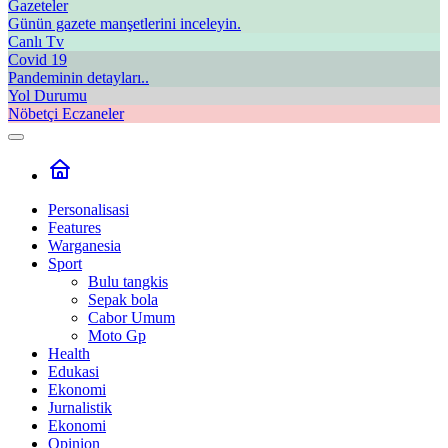
Gazeteler
Günün gazete manşetlerini inceleyin.
Canlı Tv
Covid 19
Pandeminin detayları..
Yol Durumu
Nöbetçi Eczaneler
Personalisasi
Features
Warganesia
Sport
Bulu tangkis
Sepak bola
Cabor Umum
Moto Gp
Health
Edukasi
Ekonomi
Jurnalistik
Ekonomi
Opinion