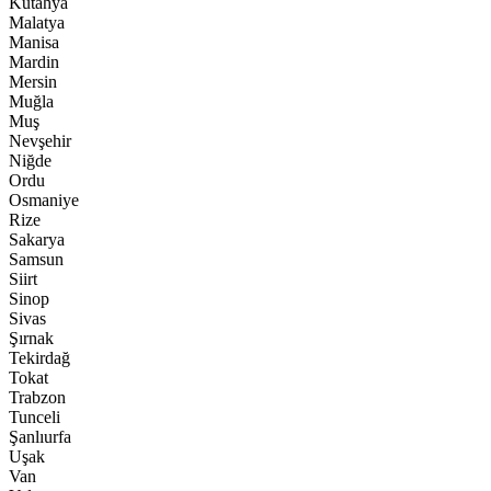
Kütahya
Malatya
Manisa
Mardin
Mersin
Muğla
Muş
Nevşehir
Niğde
Ordu
Osmaniye
Rize
Sakarya
Samsun
Siirt
Sinop
Sivas
Şırnak
Tekirdağ
Tokat
Trabzon
Tunceli
Şanlıurfa
Uşak
Van