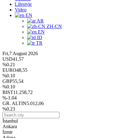
Lifestyle
Video
EN
AR
ZH-CN
EN
ID
TR
Fri,7 August 2026
USD
41,57
%0.21
EURO
48,55
%0.10
GBP
55,54
%0.10
BIST
11.258,72
%-1.04
GR. ALTIN
5.012,06
%0.23
İstanbul
Ankara
İzmir
Adana