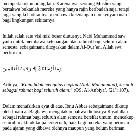
memperlakukan orang lain. Karenanya, seorang Muslim yang
bertakwa bukanlah mereka yang hanya rajin beribadah saja, tetapi
juga yang kehadirannya membawa ketenangan dan kenyamanan
bagi lingkungan sekitarnya.
Inilah salah satu visi misi besar diutusnya Nabi Muhammad saw,
yaitu untuk membawa ketenangan atau rahmat bagi seluruh alam
semesta, sebagaimana ditegaskan dalam Al-Qur’an, Allah swt
berfirman:
وَمَا أَرْسَلْنَاكَ إِلا رَحْمَةً لِلْعَالَمِينَ
Artinya, “
Kami tidak mengutus engkau (Nabi Muhammad), kecuali
sebagai rahmat bagi seluruh alam
.” (QS. Al-Anbiya’, [21]: 107).
Dalam menafsirkan ayat di atas, Ibnu Abbas sebagaimana dikutip
oleh Imam al-Baghawi, mengatakan bahwa diutusnya Rasulullah
sebagai rahmat bagi seluruh alam semesta bersifat umum, mencakup
seluruh makhluk tanpa terkecuali, baik bagi mereka yang beriman
pada ajaran yang dibawa olehnya maupun yang belum beriman.