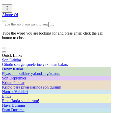
Abone Ol
Type the word you are looking for and press enter, click the esc
button to close.
Quick Links
Son Dakika
Günün son gelişmelerine yakından bakın.
Döviz Kurlar
Piyasanın kalbine yakından göz atın.
Son Depremler
Kripto Paralar
Kripto para piyasalarında son durum!
Namaz Vakitleri
Emtia
Emtia'larda son durum!
Hava Durumu
Puan Durumu