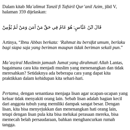
Dalam kitab
Ma’alimut Tanzil fi Tafsiril Qur’anil Azim,
jilid V,
halaman 359 dijelaskan:
قَالَ ابْنُ عَبَّاسٍ: هُوَ عَامٌ فِي حَقِّ مَنْ آمَنَ وَمَنْ لَمْ يُؤْمِنْ
Artinya, “
Ibnu Abbas berkata: ‘Rahmat itu bersifat umum, berlaku
bagi siapa saja yang beriman maupun tidak beriman sekali pun
.”
Ma’asyiral Muslimin jamaah Jumat yang dirahmati Allah
Lantas,
bagaimana cara kita menjadi muslim yang menenangkan dan tidak
meresahkan? Setidaknya ada beberapa cara yang dapat kita
praktikkan dalam kehidupan kita sehari-hari.
Pertama,
dengan senantiasa menjaga lisan agar ucapan-ucapan yang
keluar tidak menyakiti orang lain. Sebab lisan adalah bagian kecil
dari anggota tubuh yang memiliki dampak sangat besar. Dengan
lisan, kita bisa menyejukkan dan menenangkan hati orang lain,
tetapi dengan lisan pula kita bisa melukai perasaan mereka, bisa
memecah belah persaudaraan, bahkan menghancurkan rumah
tangga.