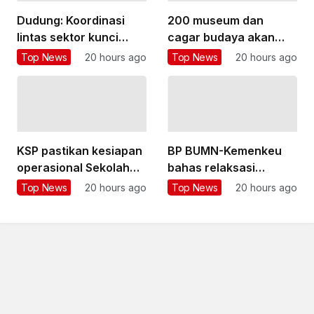
Dudung: Koordinasi
200 museum dan
lintas sektor kunci
cagar budaya akan
penyelesaian program
direvitalisasi, langkah
Top News
20 hours ago
Top News
20 hours ago
prioritas
Sumut diapresiasi
KSP pastikan kesiapan
BP BUMN-Kemenkeu
operasional Sekolah
bahas relaksasi
Rakyat Terintegrasi
perpajakan untuk
Top News
20 hours ago
Top News
20 hours ago
Bandung
transformasi BUMN