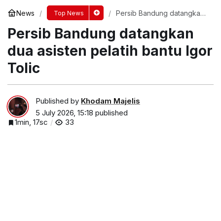
News
Persib Bandung datangkan
Top News
dua asisten pelatih bantu
Persib Bandung datangkan
Igor Tolic
dua asisten pelatih bantu Igor
Tolic
Published by
Khodam Majelis
5 July 2026, 15:18
published
1min, 17sc
33