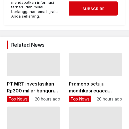
mendapatkan informasi
terbaru dan mulai
SUBSCRIBE
berlangganan email gratis
Anda sekarang.
Related News
PT MRT investasikan
Pramono setuju
Rp300 miliar bangun
modifikasi cuaca
pedestrian deck Dukuh
dilakukan dua kali
Top News
20 hours ago
Top News
20 hours ago
Atas
sepekan