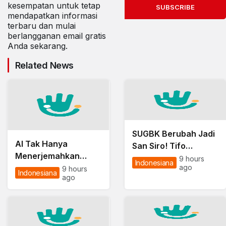
kesempatan untuk tetap
SUBSCRIBE
mendapatkan informasi
terbaru dan mulai
berlangganan email gratis
Anda sekarang.
Related News
SUGBK Berubah Jadi
AI Tak Hanya
San Siro! Tifo
Menerjemahkan
Milanisti Bikin Xabi
9 hours
Indonesiana
Bahasa, SignWave
ago
9 hours
Alonso & Ruben
Indonesiana
ago
Rancangan ITB Bisa
Amorim Terpukau
Bantu Siswa Tuli
Berkomunikasi Dua
Arah