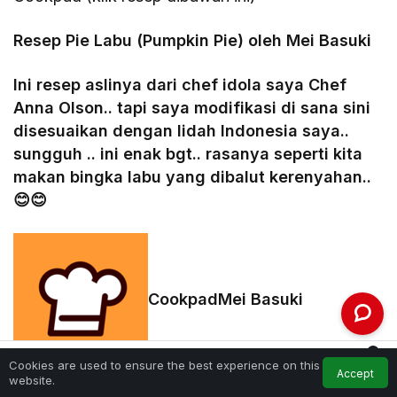
Resep Pie Labu (Pumpkin Pie) oleh Mei Basuki
Ini resep aslinya dari chef idola saya Chef
Anna Olson.. tapi saya modifikasi di sana sini
disesuaikan dengan lidah Indonesia saya..
sungguh .. ini enak bgt.. rasanya seperti kita
makan bingka labu yang dibalut kerenyahan..
😊😊
Cookpad
Mei Basuki
0
Cookies are used to ensure the best experience on this
Accept
Feed
My Account
Notifications
website.
Home