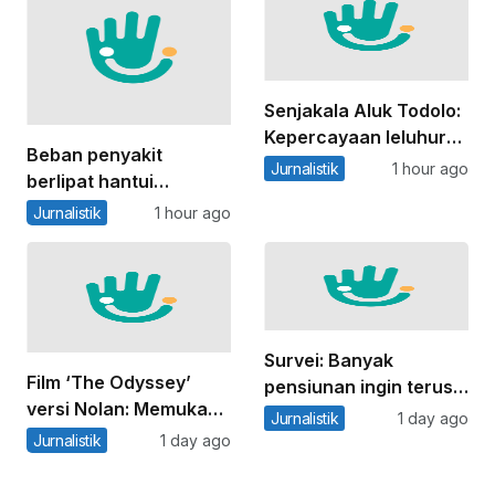
iklim
Senjakala Aluk Todolo:
Kepercayaan leluhur
Beban penyakit
penjaga alam di
Jurnalistik
1 hour ago
berlipat hantui
Mamasa, Sulawesi
masyarakat adat:
Jurnalistik
1 hour ago
Barat
Menghargai budaya
warga bisa jadi kunci
layanan kesehatan
lebih adil
Survei: Banyak
Film ‘The Odyssey’
pensiunan ingin terus
versi Nolan: Memukau
bekerja bukan karena
Jurnalistik
1 day ago
dan mendebarkan, tapi
alasan ekonomi
Jurnalistik
1 day ago
tetap tidak sempurna