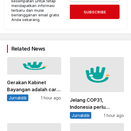
kesempatan untuk tetap
mendapatkan informasi
terbaru dan mulai
SUBSCRIBE
berlangganan email gratis
Anda sekarang.
Related News
Gerakan Kabinet
Bayangan adalah cara
publik merawat oposisi
Jurnalistik
1 hour ago
Jelang COP31,
Indonesia perlu
perkuat basis sains
Jurnalistik
1 hour ago
karbon biru untuk
mewujudkan target