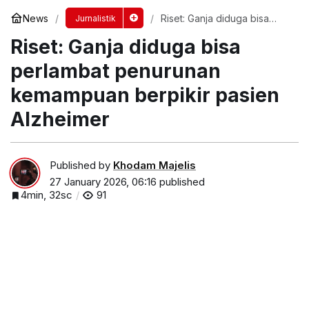
News
Riset: Ganja diduga bisa
Jurnalistik
perlambat penurunan
Riset: Ganja diduga bisa
kemampuan berpikir pasien
Alzheimer
perlambat penurunan
kemampuan berpikir pasien
Alzheimer
Published by
Khodam Majelis
27 January 2026, 06:16
published
4min, 32sc
91