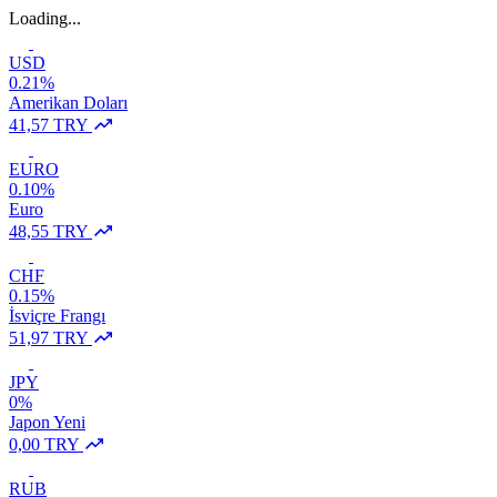
Loading...
USD
0.21%
Amerikan Doları
41,57 TRY
EURO
0.10%
Euro
48,55 TRY
CHF
0.15%
İsviçre Frangı
51,97 TRY
JPY
0%
Japon Yeni
0,00 TRY
RUB