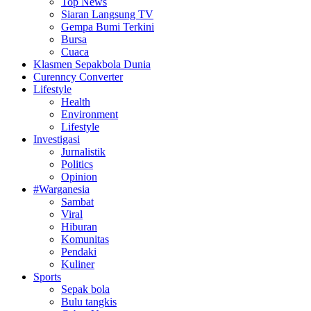
Top News
Siaran Langsung TV
Gempa Bumi Terkini
Bursa
Cuaca
Klasmen Sepakbola Dunia
Curenncy Converter
Lifestyle
Health
Environment
Lifestyle
Investigasi
Jurnalistik
Politics
Opinion
#Warganesia
Sambat
Viral
Hiburan
Komunitas
Pendaki
Kuliner
Sports
Sepak bola
Bulu tangkis