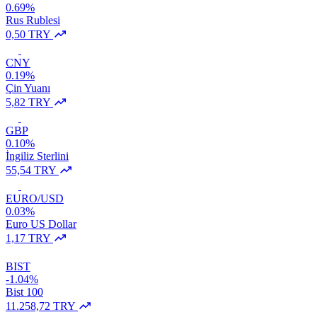
0.69%
Rus Rublesi
0,50 TRY
CNY
0.19%
Çin Yuanı
5,82 TRY
GBP
0.10%
İngiliz Sterlini
55,54 TRY
EURO/USD
0.03%
Euro US Dollar
1,17 TRY
BIST
-1.04%
Bist 100
11.258,72 TRY