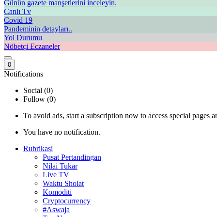
Günün gazete manşetlerini inceleyin.
Canlı Tv
Covid 19
Pandeminin detayları..
Yol Durumu
Nöbetçi Eczaneler
0
Notifications
Social (0)
Follow (0)
To avoid ads, start a subscription now to access special pages an
You have no notification.
Rubrikasi
Pusat Pertandingan
Nilai Tukar
Live TV
Waktu Sholat
Komoditi
Cryptocurrency
#Aswaja