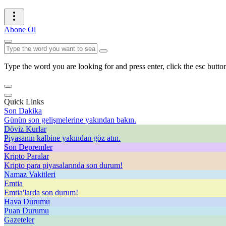
Abone Ol
Type the word you are looking for and press enter, click the esc button
Quick Links
Son Dakika
Günün son gelişmelerine yakından bakın.
Döviz Kurlar
Piyasanın kalbine yakından göz atın.
Son Depremler
Kripto Paralar
Kripto para piyasalarında son durum!
Namaz Vakitleri
Emtia
Emtia'larda son durum!
Hava Durumu
Puan Durumu
Gazeteler