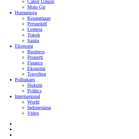
Cabor Umum
Moto Gp
Humaniora
Keagamaan
Perspektif
Lentera
Tokoh
Sastra
Ekonomi
Business
Properti
Finance
Ekonomi
Traveling
Polhukam
Hukum
Politics
Internasional
World
Indonesiana
Video