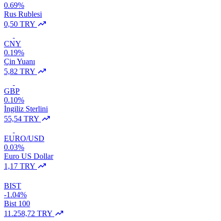
0.69%
Rus Rublesi
0,50 TRY
CNY
0.19%
Çin Yuanı
5,82 TRY
GBP
0.10%
İngiliz Sterlini
55,54 TRY
EURO/USD
0.03%
Euro US Dollar
1,17 TRY
BIST
-1.04%
Bist 100
11.258,72 TRY