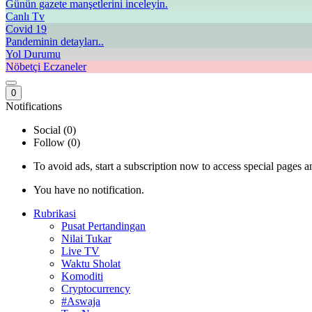
Günün gazete manşetlerini inceleyin.
Canlı Tv
Covid 19
Pandeminin detayları..
Yol Durumu
Nöbetçi Eczaneler
0
Notifications
Social (0)
Follow (0)
To avoid ads, start a subscription now to access special pages an
You have no notification.
Rubrikasi
Pusat Pertandingan
Nilai Tukar
Live TV
Waktu Sholat
Komoditi
Cryptocurrency
#Aswaja