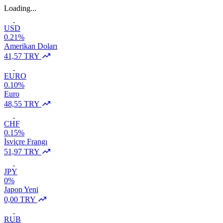
Loading...
USD
0.21%
Amerikan Doları
41,57 TRY
EURO
0.10%
Euro
48,55 TRY
CHF
0.15%
İsviçre Frangı
51,97 TRY
JPY
0%
Japon Yeni
0,00 TRY
RUB