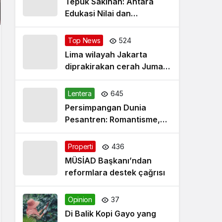
Tepuk Sakinah: Antara
Edukasi Nilai dan
Simplifikasi Masalah
Top News
524
Lima wilayah Jakarta
diprakirakan cerah Jumat
pagi
Lentera
645
Persimpangan Dunia
Pesantren: Romantisme,
Realitas dan Harapan Baru
Properti
436
MÜSİAD Başkanı’ndan
reformlara destek çağrısı
Opinion
37
Di Balik Kopi Gayo yang