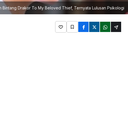
n Bintang Drakor To My Beloved Thief, Ternyata Lulusan Psikologi