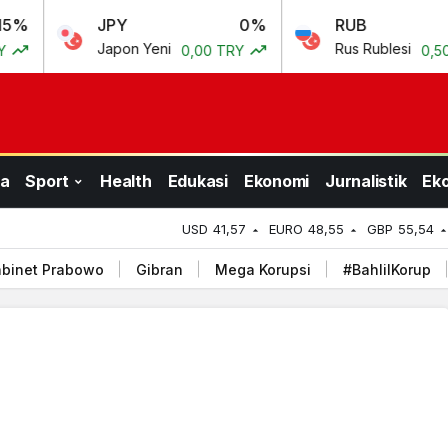
JPY
0%
RUB
0.69%
Japon Yeni
Rus Rublesi
0,00 TRY
0,50 TRY
a
Sport
Health
Edukasi
Ekonomi
Jurnalistik
Ek
USD
41,57
EURO
48,55
GBP
55,54
binet Prabowo
Gibran
Mega Korupsi
#BahlilKorup