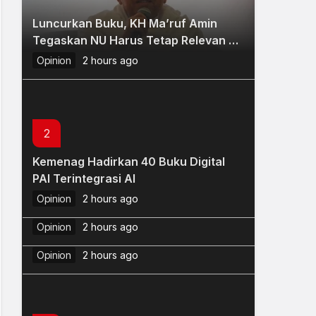
Luncurkan Buku, KH Ma’ruf Amin
Tegaskan NU Harus Tetap Relevan di
Masa Depan
Opinion
2 hours ago
2
Kemenag Hadirkan 40 Buku Digital
3
PAI Terintegrasi AI
Ketum PBNU Luncurkan Saadatuna:
4
Opinion
2 hours ago
Syarah Wujudkan Mabadi Khaira
Dinamika NU: Perbedaan, Fitnah, dan
Ummah
Opinion
2 hours ago
Penataan Masa Depan
Opinion
2 hours ago