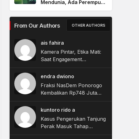
Mendunia, Ada Perempuan
Yang Digaji Kecil dan
Terabaikan Nasibnya
From Our Authors
OTHER AUTHORS
ais fahira
Kamera Pintar, Etika Mati:
Saat Engagement
Merampas Privasi
endra dwiono
Fraksi NasDem Ponorogo
Kembalikan Rp748 Juta
Terkait Dugaan Korupsi
Tunjangan Perumahan
kuntoro rido a
DPRD
Kasus Pengerukan Tanjung
Perak Masuk Tahap
Tuntutan, JPU Nyatakan