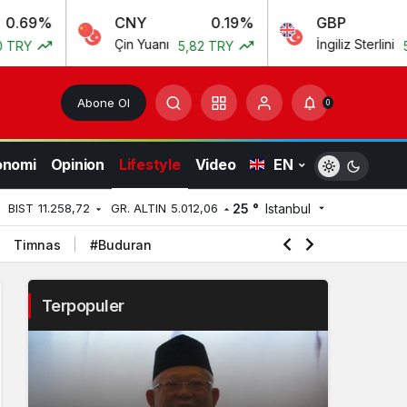
CNY
0.19%
GBP
0.
Çin Yuanı
İngiliz Sterlini
5,82 TRY
55,54 T
Abone Ol
0
onomi
Opinion
Lifestyle
Video
EN
25 °
Istanbul
BIST
11.258,72
GR. ALTIN
5.012,06
Timnas
#Buduran
Terpopuler