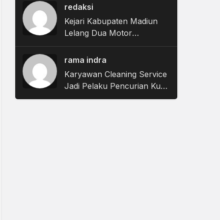
Uang Pengganti Nihil
redaksi
Kejari Kabupaten Madiun
Lelang Dua Motor
Rampasan Negara,
Penawaran Dibuka 11
rama indra
Agustus
Karyawan Cleaning Service
Jadi Pelaku Pencurian Kursi
Taman Surabaya Pakai
Mobil Ambulans