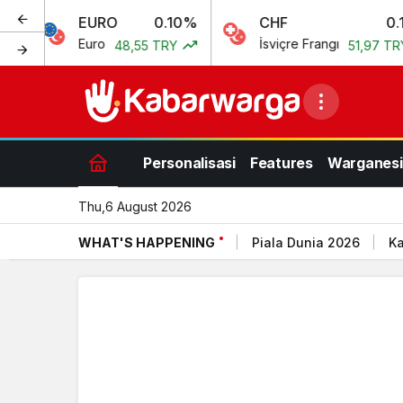
EURO
0.10%
CHF
0.15%
Euro
İsviçre Frangı
48,55 TRY
51,97 TRY
Personalisasi
Features
Warganesi
Thu,6 August 2026
WHAT'S HAPPENING
Piala Dunia 2026
Ka