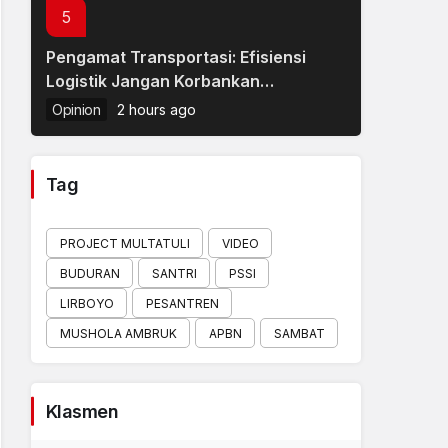
5
Pengamat Transportasi: Efisiensi
Logistik Jangan Korbankan
Keselamatan Masyarakat
Opinion
2 hours ago
Tag
PROJECT MULTATULI
VIDEO
BUDURAN
SANTRI
PSSI
LIRBOYO
PESANTREN
MUSHOLA AMBRUK
APBN
SAMBAT
Klasmen