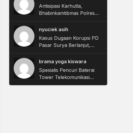
Antisipasi Karhutla,
Bhabinkamtibmas Polres
Magetan Digembleng BPBD
Kuasai Teknik Penanganan
nyuciek asih
Kebakaran
Kasus Dugaan Korupsi PD
Pasar Surya Berlanjut,
Kejari Tanjung Perak
Periksa 35 Saksi
brama yoga kiswara
Spesialis Pencuri Baterai
Tower Telekomunikasi
Dibekuk, Polres Malang
Ungkap 17 TKP dengan
Kerugian Rp450 Juta