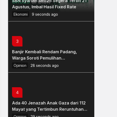
SBN Syariah SR025 Segera Terbit 21
Bibit Insights: Investasi Aman &
Agustus, Imbal Hasil Fixed Rate
Tenang dengan Return di Atas
Deposito
Ekonomi
Jurnalistik
9 seconds ago
10 seconds ago
3
Banjir Kembali Rendam Padang,
Warga Soroti Pemulihan
Pascabencana yang Belum Tuntas
Opinion
28 seconds ago
4
Ada 40 Jenazah Anak Gaza dari 112
Mayat yang Tertimbun Reruntuhan
Sejak 2023
Opinion
29 seconds ago