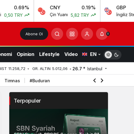
%
CNY
0.19%
GBP
Çin Yuanı
İngiliz Sterlini
5,82 TRY
55,54 
Abone Ol
0
onomi
Opinion
Lifestyle
Video
EN
26.7 °
Istanbul
BIST
11.258,72
GR. ALTIN
5.012,06
Timnas
#Buduran
Terpopuler
2