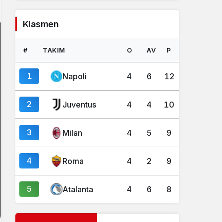
Klasmen
#
TAKIM
O
AV
P
1
Napoli
4
6
12
2
Juventus
4
4
10
3
Milan
4
5
9
4
Roma
4
2
9
5
Atalanta
4
6
8