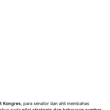
t Kongres
, para senator dan ahli membahas
fokus pada
nilai strategis dan kekayaan sumber