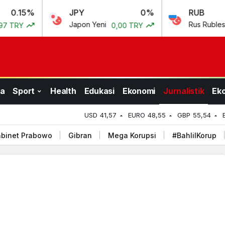
JPY
0%
RUB
0.69
Japon Yeni
Rus Rublesi
0,00 TRY
0,50 TRY
a
Sport
Health
Edukasi
Ekonomi
Jurnalistik
Ek
USD
41,57
EURO
48,55
GBP
55,54
binet Prabowo
Gibran
Mega Korupsi
#BahlilKorup