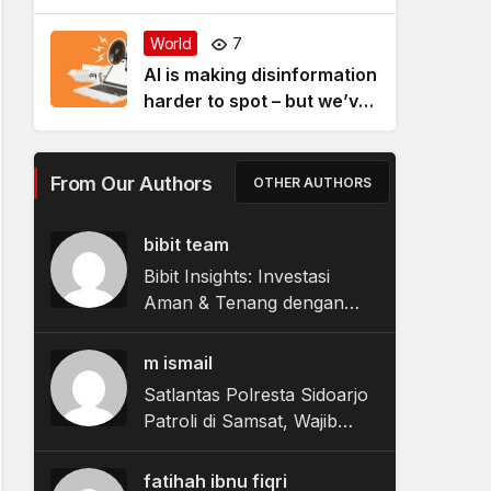
World
7
AI is making disinformation
harder to spot – but we’ve
found a new way to catch
it
From Our Authors
OTHER AUTHORS
bibit team
Bibit Insights: Investasi
Aman & Tenang dengan
Return di Atas Deposito
m ismail
Satlantas Polresta Sidoarjo
Patroli di Samsat, Wajib
Pajak Tak Lagi Bingung
Urus Administrasi
fatihah ibnu fiqri