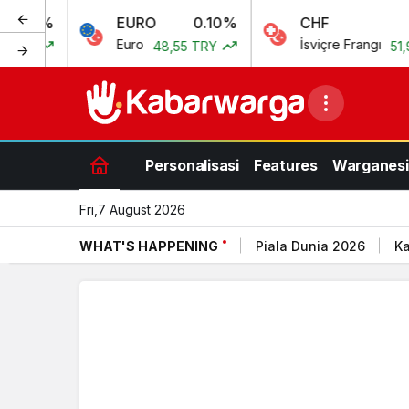
EURO
0.10%
CHF
0.15%
Euro
İsviçre Frangı
48,55 TRY
51,97 TRY
Personalisasi
Features
Warganesi
Fri,7 August 2026
WHAT'S HAPPENING
Piala Dunia 2026
Ka