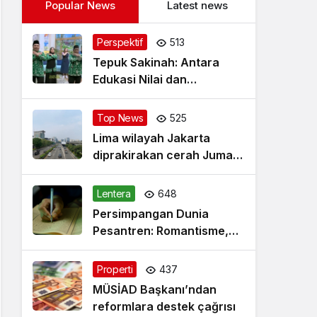
Popular News
Latest news
Perspektif
513
Tepuk Sakinah: Antara
Edukasi Nilai dan
Simplifikasi Masalah
Top News
525
Lima wilayah Jakarta
diprakirakan cerah Jumat
pagi
Lentera
648
Persimpangan Dunia
Pesantren: Romantisme,
Realitas dan Harapan Baru
Properti
437
MÜSİAD Başkanı’ndan
reformlara destek çağrısı