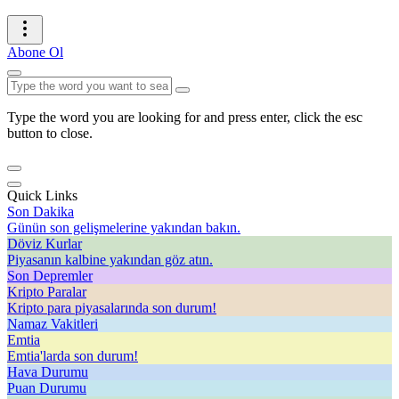
Abone Ol
Type the word you are looking for and press enter, click the esc
button to close.
Quick Links
Son Dakika
Günün son gelişmelerine yakından bakın.
Döviz Kurlar
Piyasanın kalbine yakından göz atın.
Son Depremler
Kripto Paralar
Kripto para piyasalarında son durum!
Namaz Vakitleri
Emtia
Emtia'larda son durum!
Hava Durumu
Puan Durumu