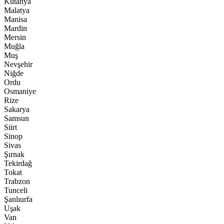
Kütahya
Malatya
Manisa
Mardin
Mersin
Muğla
Muş
Nevşehir
Niğde
Ordu
Osmaniye
Rize
Sakarya
Samsun
Siirt
Sinop
Sivas
Şırnak
Tekirdağ
Tokat
Trabzon
Tunceli
Şanlıurfa
Uşak
Van