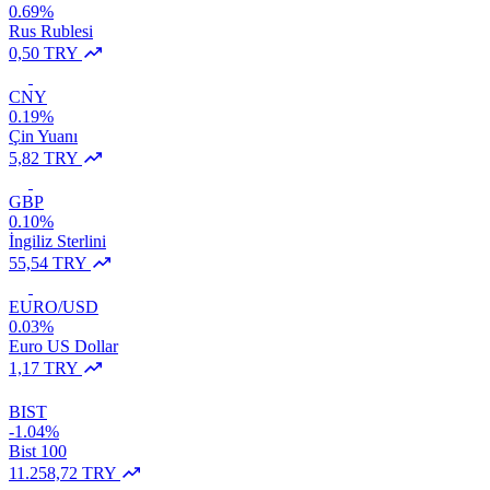
0.69%
Rus Rublesi
0,50 TRY
CNY
0.19%
Çin Yuanı
5,82 TRY
GBP
0.10%
İngiliz Sterlini
55,54 TRY
EURO/USD
0.03%
Euro US Dollar
1,17 TRY
BIST
-1.04%
Bist 100
11.258,72 TRY