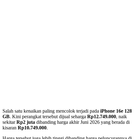
Salah satu kenaikan paling mencolok terjadi pada
iPhone 16e 128
GB
. Kini perangkat tersebut dijual seharga
Rp12.749.000
, naik
sekitar
Rp2 juta
dibanding harga akhir Juni 2026 yang berada di
kisaran
Rp10.749.000
.
Harga tersebut juga lebih tinggi dibanding harga peluncurannya di