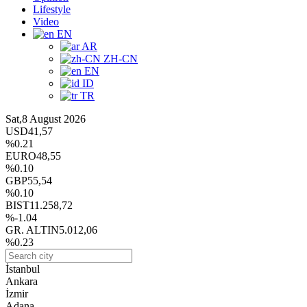
Lifestyle
Video
EN
AR
ZH-CN
EN
ID
TR
Sat,8 August 2026
USD
41,57
%0.21
EURO
48,55
%0.10
GBP
55,54
%0.10
BIST
11.258,72
%-1.04
GR. ALTIN
5.012,06
%0.23
İstanbul
Ankara
İzmir
Adana