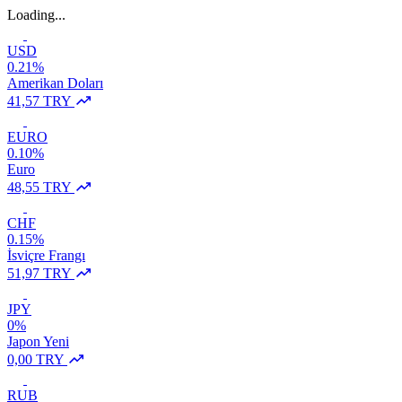
Loading...
USD
0.21%
Amerikan Doları
41,57 TRY
EURO
0.10%
Euro
48,55 TRY
CHF
0.15%
İsviçre Frangı
51,97 TRY
JPY
0%
Japon Yeni
0,00 TRY
RUB