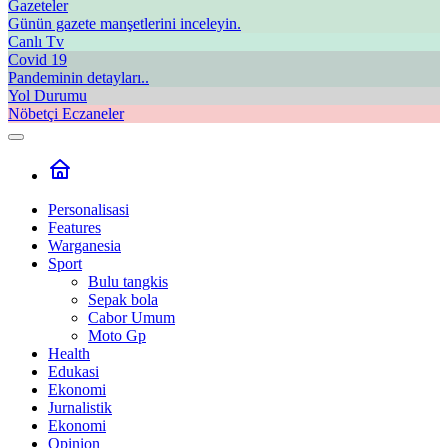
Gazeteler
Günün gazete manşetlerini inceleyin.
Canlı Tv
Covid 19
Pandeminin detayları..
Yol Durumu
Nöbetçi Eczaneler
Personalisasi
Features
Warganesia
Sport
Bulu tangkis
Sepak bola
Cabor Umum
Moto Gp
Health
Edukasi
Ekonomi
Jurnalistik
Ekonomi
Opinion