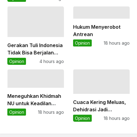
Sosial-Ekologis yang
Nasibnya
Diabaikan Harita di
Pulau Obi
Hukum Menyerobot
Antrean
Opinion
18 hours ago
Gerakan Tuli Indonesia
Tidak Bisa Berjalan
Sendiri dan Feminisme
Opinion
4 hours ago
Menjelaskan
Alasannya
Meneguhkan Khidmah
Cuaca Kering Meluas,
NU untuk Keadilan
Dehidrasi Jadi
Ekologis
Opinion
18 hours ago
Ancaman di Tengah El
Opinion
18 hours ago
Nino Kuat