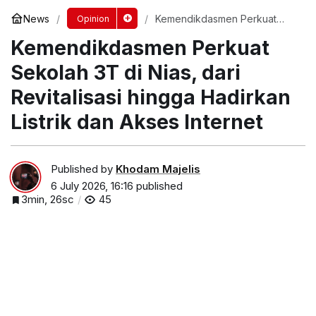
News
Kemendikdasmen Perkuat
Opinion
Sekolah 3T di Nias, dari
Kemendikdasmen Perkuat
Revitalisasi hingga Hadirkan
Listrik dan Akses Internet
Sekolah 3T di Nias, dari
Revitalisasi hingga Hadirkan
Listrik dan Akses Internet
Published by
Khodam Majelis
6 July 2026, 16:16
published
3min, 26sc
45