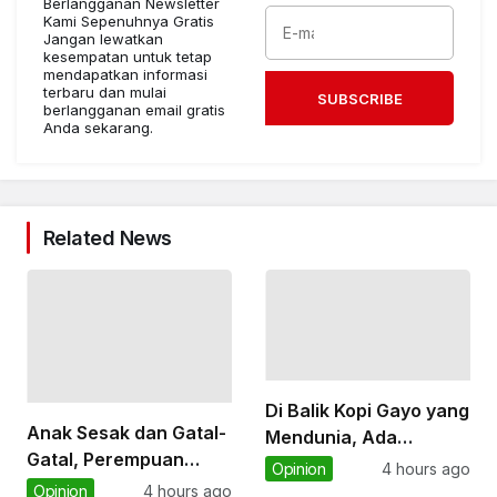
Berlangganan Newsletter
Kami Sepenuhnya Gratis
Jangan lewatkan
kesempatan untuk tetap
mendapatkan informasi
terbaru dan mulai
SUBSCRIBE
berlangganan email gratis
Anda sekarang.
Related News
Di Balik Kopi Gayo yang
Anak Sesak dan Gatal-
Mendunia, Ada
Gatal, Perempuan
Perempuan Yang Digaji
Opinion
4 hours ago
Alami KDRT, Biaya
Kecil dan Terabaikan
Opinion
4 hours ago