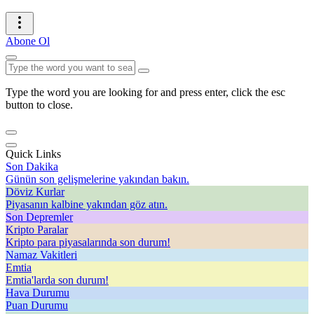
Abone Ol
Type the word you are looking for and press enter, click the esc
button to close.
Quick Links
Son Dakika
Günün son gelişmelerine yakından bakın.
Döviz Kurlar
Piyasanın kalbine yakından göz atın.
Son Depremler
Kripto Paralar
Kripto para piyasalarında son durum!
Namaz Vakitleri
Emtia
Emtia'larda son durum!
Hava Durumu
Puan Durumu