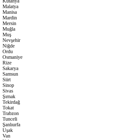
Kütahya
Malatya
Manisa
Mardin
Mersin
Muğla
Muş
Nevşehir
Niğde
Ordu
Osmaniye
Rize
Sakarya
Samsun
Siirt
Sinop
Sivas
Şırnak
Tekirdağ
Tokat
Trabzon
Tunceli
Şanlıurfa
Uşak
Van