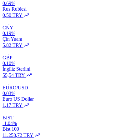
0.69%
Rus Rublesi
0,50 TRY
CNY
0.19%
Çin Yuanı
5,82 TRY
GBP
0.10%
İngiliz Sterlini
55,54 TRY
EURO/USD
0.03%
Euro US Dollar
1,17 TRY
BIST
-1.04%
Bist 100
11.258,72 TRY