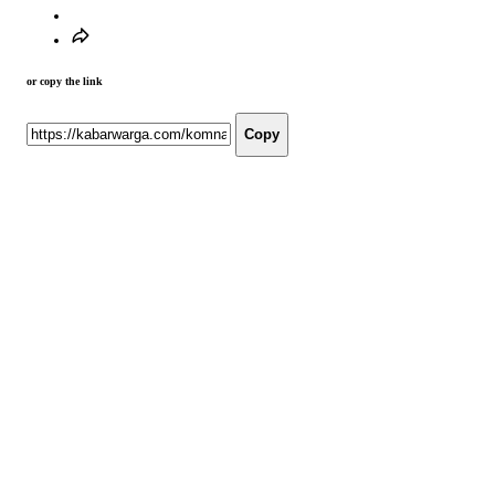
or copy the link
Copy