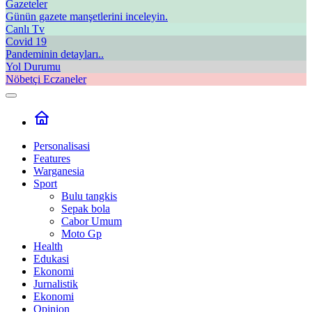
Gazeteler
Günün gazete manşetlerini inceleyin.
Canlı Tv
Covid 19
Pandeminin detayları..
Yol Durumu
Nöbetçi Eczaneler
Personalisasi
Features
Warganesia
Sport
Bulu tangkis
Sepak bola
Cabor Umum
Moto Gp
Health
Edukasi
Ekonomi
Jurnalistik
Ekonomi
Opinion