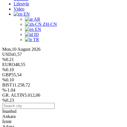
Lifestyle
Video
EN
AR
ZH-CN
EN
ID
TR
Mon,10 August 2026
USD
41,57
%0.21
EURO
48,55
%0.10
GBP
55,54
%0.10
BIST
11.258,72
%-1.04
GR. ALTIN
5.012,06
%0.23
İstanbul
Ankara
İzmir
Adana