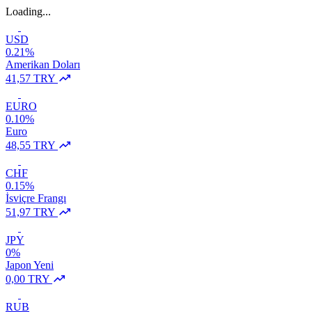
Loading...
USD
0.21%
Amerikan Doları
41,57 TRY
EURO
0.10%
Euro
48,55 TRY
CHF
0.15%
İsviçre Frangı
51,97 TRY
JPY
0%
Japon Yeni
0,00 TRY
RUB