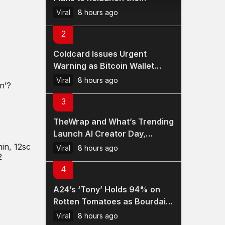
Platform
Viral
8 hours ago
2
Coldcard Issues Urgent
Warning as Bitcoin Wallet
Exploit Remains Active
Viral
8 hours ago
n’?
3
TheWrap and What’s Trending
Launch AI Creator Day,
Bringing Creators and AI
in, 12sc
Viral
8 hours ago
2
Leaders Together for a New
4
Kind of Summit
A24’s ‘Tony’ Holds 94% on
Rotten Tomatoes as Bourdain
Biopic Hits Theaters
Viral
8 hours ago