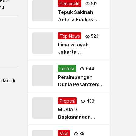
Perspektif
512
ru
Tepuk Sakinah:
Antara Edukasi
Nilai dan
Simplifikasi
Top News
523
Masalah
Lima wilayah
Jakarta
diprakirakan cerah
Jumat pagi
Lentera
644
Persimpangan
 dan di
Dunia Pesantren:
Romantisme,
Realitas dan
Properti
433
Harapan Baru
MÜSİAD
Başkanı’ndan
reformlara destek
çağrısı
Viral
35