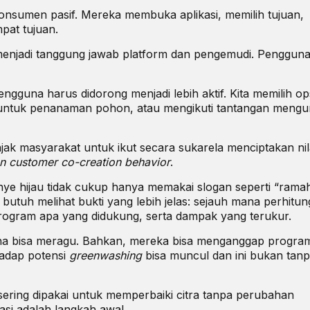
onsumen pasif
. Mereka membuka aplikasi, memilih tujuan,
pat tujuan.
 menjadi tanggung jawab platform dan pengemudi. Penggun
gguna harus didorong menjadi lebih aktif. Kita memilih op
 untuk penanaman pohon, atau mengikuti tantangan mengu
jak masyarakat untuk ikut secara sukarela menciptakan nil
n customer co-creation behavior
.
ye hijau tidak cukup hanya memakai slogan seperti “rama
butuh melihat bukti yang lebih jelas: sejauh mana perhitu
program apa yang didukung, serta dampak yang terukur.
gguna bisa meragu. Bahkan, mereka bisa menganggap program
hadap potensi
greenwashing
bisa muncul dan ini bukan tan
ering dipakai untuk memperbaiki citra tanpa perubahan
kasi adalah langkah awal.