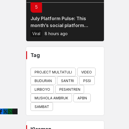
5
July Platform Pulse: This
month’s social platform
updates and what they mean
Viral
8 hours ago
for brands
Tag
PROJECT MULTATULI
VIDEO
BUDURAN
SANTRI
PSSI
LIRBOYO
PESANTREN
MUSHOLA AMBRUK
APBN
SAMBAT