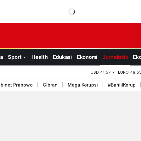
a
Sport
Health
Edukasi
Ekonomi
Jurnalistik
Ek
USD
41,57
EURO
48,5
binet Prabowo
Gibran
Mega Korupsi
#BahlilKorup