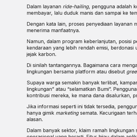
Dalam layanan
ride-hailing
, pengguna adalah
k
membayar, lalu duduk manis dan sampai ke tem
Dengan kata lain, proses penyediaan layanan
menerima manfaatnya.
Namun, dalam program keberlanjutan, posisi pen
kendaraan yang lebih rendah emisi, berdonasi
jejak karbon.
Di sinilah tantangannya. Bagaimana cara menga
lingkungan bersama platform atau disebut
gree
Supaya warga semakin banyak terlibat, kampan
lingkungan” atau “selamatkan Bumi”. Pengguna 
kontribusi mereka, ke mana dana disalurkan, 
Jika informasi seperti ini tidak tersedia, pen
hanya gimik
marketing
semata. Kecurigaan ter
alasan.
Dalam banyak sektor, klaim ramah lingkungan s
operasional yang berarti. Fitur hijau dalam apli