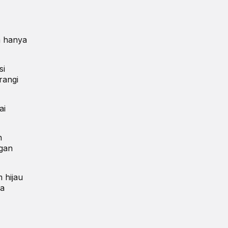
a hanya
si
rangi
ai
h
ngan
 hijau
pa