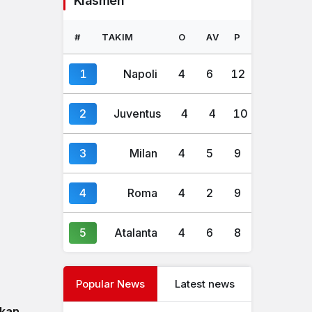
Klasmen
#
TAKIM
O
AV
P
1
Napoli
4
6
12
2
Juventus
4
4
10
3
Milan
4
5
9
4
Roma
4
2
9
5
Atalanta
4
6
8
Popular News
Latest news
kkan