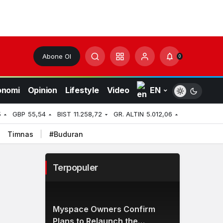
Abone Ol
0
onomi
Opinion
Lifestyle
Video
EN
5
GBP
55,54
BIST
11.258,72
GR. ALTIN
5.012,06
Timnas
#Buduran
Terpopuler
Myspace Owners Confirm
Plans to Relaunch the