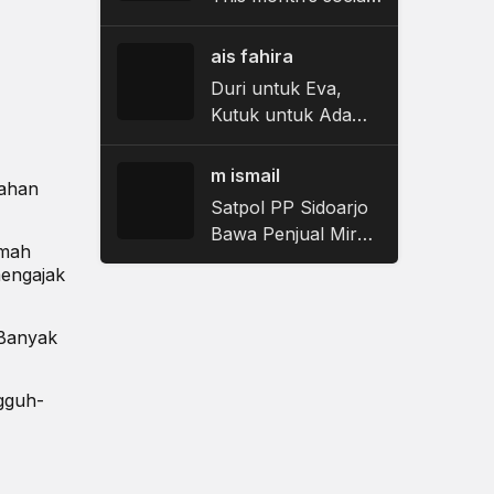
platform updates
and what they mean
ais fahira
for brands
Duri untuk Eva,
Kutuk untuk Adam:
Ketika Anak Laki-
Laki Dibiarkan Bisu
m ismail
bahan
saat Pubertas
Satpol PP Sidoarjo
Bawa Penjual Miras
amah
ke Meja Hijau,
mengajak
Hakim Jatuhkan
Vonis Denda
 Banyak
gguh-