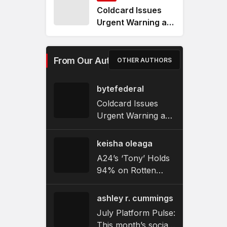
Coldcard Issues
Urgent Warning as
Bitcoin Wallet
Exploit Remains
Active
From Our Authors
OTHER AUTHORS
bytefederal
Coldcard Issues
Urgent Warning as
Bitcoin Wallet
Exploit Remains
keisha oleaga
Active
A24’s ‘Tony’ Holds
94% on Rotten
Tomatoes as
Bourdain Biopic Hits
ashley r. cummings
Theaters
July Platform Pulse:
This month’s social