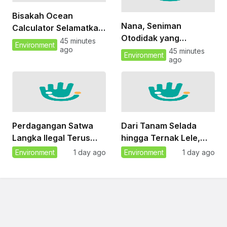
Bisakah Ocean
Nana, Seniman
Calculator Selamatkan
Otodidak yang
Pesisir Indonesia?
45 minutes
Environment
ago
Hidupkan Kembali Ban
45 minutes
Environment
ago
Bekas
Perdagangan Satwa
Dari Tanam Selada
Langka Ilegal Terus
hingga Ternak Lele,
Marak di Sumatera
Sekolah Ini Ajarkan
Environment
1 day ago
Environment
1 day ago
Barat
Kemandirian Pangan