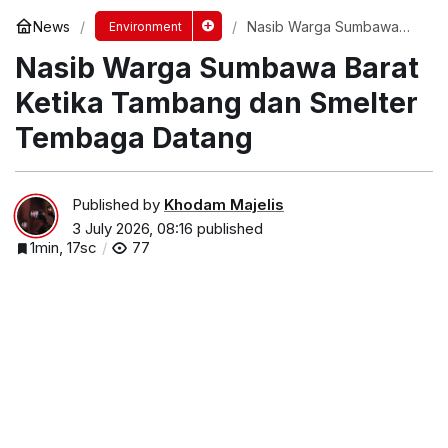
News
Nasib Warga Sumbawa
Environment
Barat Ketika Tambang dan
Nasib Warga Sumbawa Barat
Smelter Tembaga Datang
Ketika Tambang dan Smelter
Tembaga Datang
Published by
Khodam Majelis
3 July 2026, 08:16
published
1min, 17sc
77