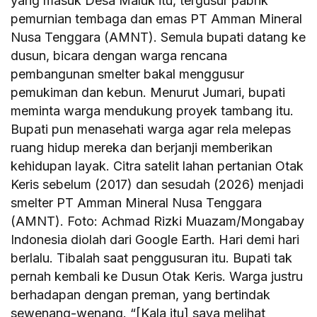
yang masuk Desa Maluk itu, tergusur pabrik
pemurnian tembaga dan emas PT Amman Mineral
Nusa Tenggara (AMNT). Semula bupati datang ke
dusun, bicara dengan warga rencana
pembangunan smelter bakal menggusur
pemukiman dan kebun. Menurut Jumari, bupati
meminta warga mendukung proyek tambang itu.
Bupati pun menasehati warga agar rela melepas
ruang hidup mereka dan berjanji memberikan
kehidupan layak. Citra satelit lahan pertanian Otak
Keris sebelum (2017) dan sesudah (2026) menjadi
smelter PT Amman Mineral Nusa Tenggara
(AMNT). Foto: Achmad Rizki Muazam/Mongabay
Indonesia diolah dari Google Earth. Hari demi hari
berlalu. Tibalah saat penggusuran itu. Bupati tak
pernah kembali ke Dusun Otak Keris. Warga justru
berhadapan dengan preman, yang bertindak
sewenang-wenang. “[Kala itu] saya melihat