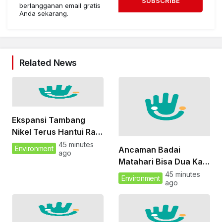
SUBSCRIBE
berlangganan email gratis
Anda sekarang.
Related News
Ekspansi Tambang
Nikel Terus Hantui Raja
Ampat
45 minutes
Environment
Ancaman Badai
ago
Matahari Bisa Dua Kali
Lebih Parah dari
45 minutes
Environment
ago
Perkiraan, Ancam
Jaringan Listrik dan
Satelit Global: NASA