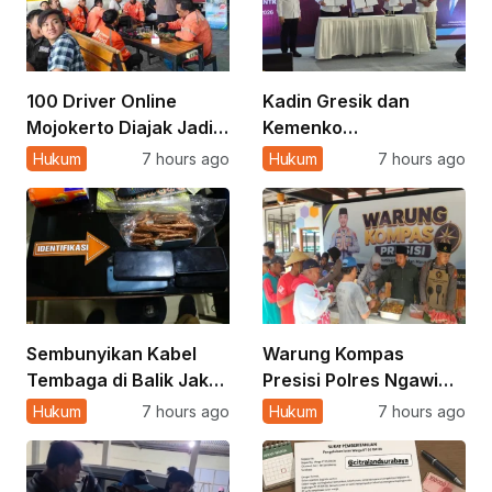
100 Driver Online
Kadin Gresik dan
Mojokerto Diajak Jadi
Kemenko
Mata dan Telinga Polisi
Pemberdayaan
Hukum
7 hours ago
Hukum
7 hours ago
Jaga Kamtibmas
Masyarakat Dorong
Lulusan SMK
Pesantren Siap Industri
Sembunyikan Kabel
Warung Kompas
Tembaga di Balik Jaket
Presisi Polres Ngawi
APD, Aksi 2 Pekerja di
Jadi Ruang Warga
Hukum
7 hours ago
Hukum
7 hours ago
Gresik Gagal
Sampaikan Keluhan
dan Aspirasi