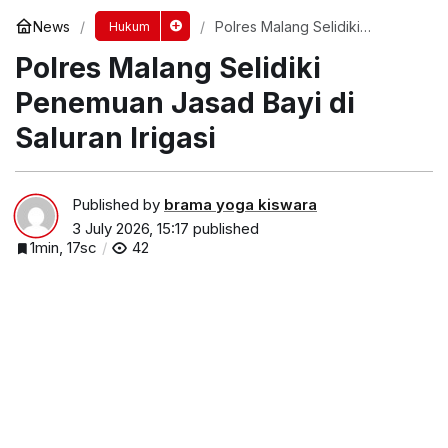
News
Polres Malang Selidiki
Hukum
Penemuan Jasad Bayi di
Polres Malang Selidiki
Saluran Irigasi
Penemuan Jasad Bayi di
Saluran Irigasi
Published by
brama yoga kiswara
3 July 2026, 15:17
published
1min, 17sc
42