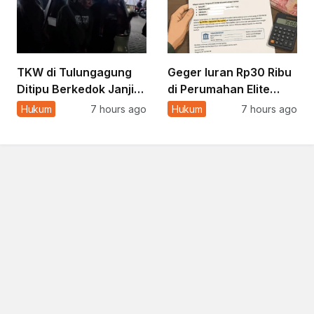
TKW di Tulungagung
Geger Iuran Rp30 Ribu
Ditipu Berkedok Janji
di Perumahan Elite
Nikah, Rugi Rp622 Juta
Surabaya, Bos Panther
Hukum
7 hours ago
Hukum
7 hours ago
Solutions Angkat
Bicara