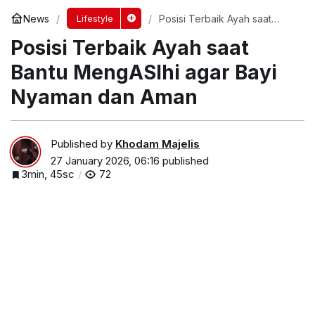
News
Posisi Terbaik Ayah saat
Lifestyle
Bantu MengASIhi agar Bayi
Posisi Terbaik Ayah saat
Nyaman dan Aman
Bantu MengASIhi agar Bayi
Nyaman dan Aman
Published by
Khodam Majelis
27 January 2026, 06:16
published
3min, 45sc
72