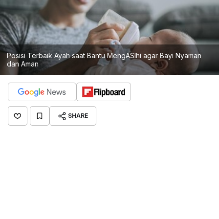
Posisi Terbaik Ayah saat Bantu MengASIhi agar Bayi Nyaman
dan Aman
SHARE