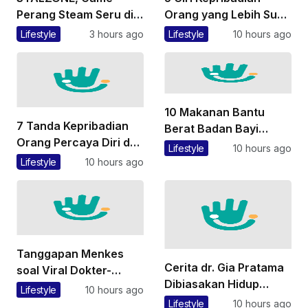
Perang Steam Seru di
Orang yang Lebih Suka
Dunia Chernobyl
Mandi di Malam Hari
Lifestyle
3 hours ago
Lifestyle
10 hours ago
10 Makanan Bantu
7 Tanda Kepribadian
Berat Badan Bayi
Orang Percaya Diri dan
Bertambah saat MPASI
Lifestyle
10 hours ago
Bermental Kuat, Tak
Lifestyle
10 hours ago
Mudah Minder
Tanggapan Menkes
Cerita dr. Gia Pratama
soal Viral Dokter-
Dibiasakan Hidup
Nakes Nirempati
Lifestyle
10 hours ago
Sederhana dari Kecil,
terhadap Pasien BPJS
Lifestyle
10 hours ago