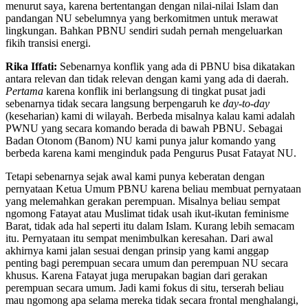
menurut saya, karena bertentangan dengan nilai-nilai Islam dan
pandangan NU sebelumnya yang berkomitmen untuk merawat
lingkungan. Bahkan PBNU sendiri sudah pernah mengeluarkan
fikih transisi energi.
Rika Iffati:
Sebenarnya konflik yang ada di PBNU bisa dikatakan
antara relevan dan tidak relevan dengan kami yang ada di daerah.
Pertama
karena konflik ini berlangsung di tingkat pusat jadi
sebenarnya tidak secara langsung berpengaruh ke
day-to-day
(keseharian) kami di wilayah. Berbeda misalnya kalau kami adalah
PWNU yang secara komando berada di bawah PBNU. Sebagai
Badan Otonom (Banom) NU kami punya jalur komando yang
berbeda karena kami menginduk pada Pengurus Pusat Fatayat NU.
Tetapi sebenarnya sejak awal kami punya keberatan dengan
pernyataan Ketua Umum PBNU karena beliau membuat pernyataan
yang melemahkan gerakan perempuan. Misalnya beliau sempat
ngomong Fatayat atau Muslimat tidak usah ikut-ikutan feminisme
Barat, tidak ada hal seperti itu dalam Islam. Kurang lebih semacam
itu. Pernyataan itu sempat menimbulkan keresahan. Dari awal
akhirnya kami jalan sesuai dengan prinsip yang kami anggap
penting bagi perempuan secara umum dan perempuan NU secara
khusus. Karena Fatayat juga merupakan bagian dari gerakan
perempuan secara umum. Jadi kami fokus di situ, terserah beliau
mau ngomong apa selama mereka tidak secara frontal menghalangi,