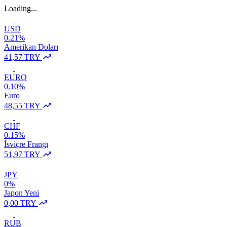
Loading...
USD
0.21%
Amerikan Doları
41,57 TRY
EURO
0.10%
Euro
48,55 TRY
CHF
0.15%
İsviçre Frangı
51,97 TRY
JPY
0%
Japon Yeni
0,00 TRY
RUB