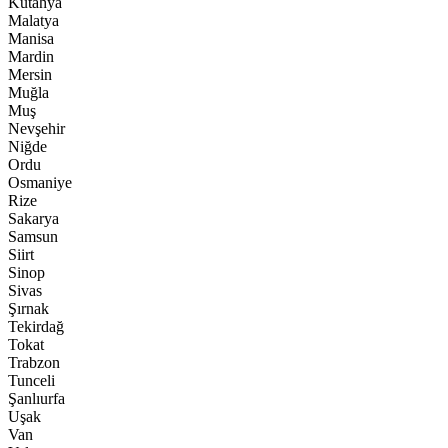
Kütahya
Malatya
Manisa
Mardin
Mersin
Muğla
Muş
Nevşehir
Niğde
Ordu
Osmaniye
Rize
Sakarya
Samsun
Siirt
Sinop
Sivas
Şırnak
Tekirdağ
Tokat
Trabzon
Tunceli
Şanlıurfa
Uşak
Van