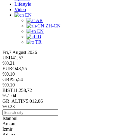
Lifestyle
Video
EN
AR
ZH-CN
EN
ID
TR
Fri,7 August 2026
USD
41,57
%0.21
EURO
48,55
%0.10
GBP
55,54
%0.10
BIST
11.258,72
%-1.04
GR. ALTIN
5.012,06
%0.23
İstanbul
Ankara
İzmir
Adana