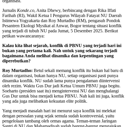
organisasi.
Jurnalis
Konde.co
, Anita Dhewy, berbincang dengan Rika Iffati
Farihah (RI), Wakil Ketua I Pengurus Wilayah Fatayat NU Daerah
Istimewa Yogyakarta dan Roy Murtadho (RM), pengasuh Pondok
Pesantren Ekologi Mysikat al Anwar, Bogor tentang situasi konflik
yang terjadi di tubuh NU pada Jumat, 5 Desember 2025. Berikut
petikan wawancaranya:
Kalau kita lihat sejarah, konflik di PBNU yang terjadi hari ini
bukan yang pertama kali. Nah untuk yang sekarang terjadi
bagaimana Anda melihat dinamika dan kepentingan yang
diperebutkan?
Roy Murtadho:
Betul sekali memang konflik itu bukan hal baru di
dalam organisasi, bukan hanya NU, setiap organisasi pasti punya
dinamika konflik. NU sudah lama punya pengalaman diintervensi
oleh rezim. Waktu Gus Dur jadi Ketua Umum PBNU juga begitu.
Soeharto (presiden saat itu) mengintervensi NU dan menghalangi
Gus Dur untuk bisa menjadi ketua PBNU. Nah kali ini juga, konflik
yang ada juga melibatkan kekuatan elite politik.
Yang menjadi masalah hari ini menurut saya konflik ini melekat
dengan persoalan yang sejak semula sudah kontroversial, yaitu
pengelolaan tambang oleh ormas agama. Teman-teman Jaringan
Santri di NU dan Mahamadiyah sudah bareng-bareng mengajukan