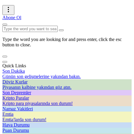
Abone Ol
Type the word you are looking for and press enter, click the esc
button to close.
Quick Links
Son Dakika
Günün son gelişmelerine yakından bakın.
Döviz Kurlar
Piyasanın kalbine yakından göz atın.
Son Depremler
Kripto Paralar
Kripto para piyasalarında son durum!
Namaz Vakitleri
Emtia
Emtia'larda son durum!
Hava Durumu
Puan Durumu