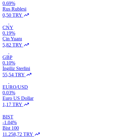
0.69%
Rus Rublesi
0,50 TRY
CNY
0.19%
Çin Yuanı
5,82 TRY
GBP
0.10%
İngiliz Sterlini
55,54 TRY
EURO/USD
0.03%
Euro US Dollar
1,17 TRY
BIST
-1.04%
Bist 100
11.258,72 TRY