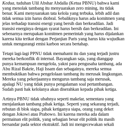
Kedua
, tuduhan Ulil Abshar Abdalla (Ketua PBNU) bahwa kami
yang menolak tambang itu menyuarakan zero mining, itu tidak
benar. Kami menyuarakan tata kelola yang terbuka, lebih adil dan
tidak semua izin harus diobral. Sebaliknya harus ada komitmen yang
jelas terhadap transisi energi yang bersih dan berkeadilan. Jadi
transisi energinya dengan syarat harus bersih dan berkeadilan. Ini
sebenarnya merupakan komitmen pemerintah yang harus dijalankan
karena kita terikat dengan Perjanjian Paris yang harus kita wujudkan
untuk mengurangi emisi karbon secara bertahap.
Tetapi lagi-lagi PPNU tidak memahami itu dan yang terjadi justru
mereka berkonflik di internal. Bayangkan saja, yang dianggap
punya kemampuan mengelola, yakni para pengusaha tambang, ada
Abu Rizal Bakrie, Haji Issam dan sebagainya, mereka semua
membuktikan bahwa pengelolaan tambang itu merusak lingkungan.
Mereka yang pekerjaannya mengurus tambang saja merusak,
apalagi NU yang tidak punya pengalaman soal pertambangan.
Sudah pasti hak kelolanya akan diserahkan kepada pihak ketiga.
Artinya PBNU tidak ubahnya seperti makelar, sementara yang
menjalankan tambang pihak ketiga. Seperti yang sekarang terjadi,
rebutan di blok siapa, pihak ketiganya siapa, orang yang deket
dengan Jokowi atau Prabowo. Ini karena mereka ada dalam
permainan elit politik, yang sebagian besar elit politik itu masih
bersandar pada sektor ekstraktif. Jadi ini mengecewakan sekali