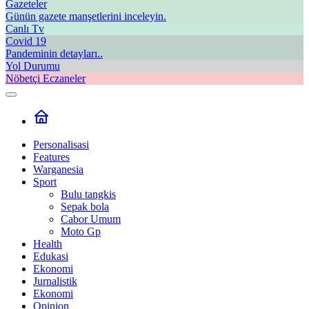
Gazeteler
Günün gazete manşetlerini inceleyin.
Canlı Tv
Covid 19
Pandeminin detayları..
Yol Durumu
Nöbetçi Eczaneler
Personalisasi
Features
Warganesia
Sport
Bulu tangkis
Sepak bola
Cabor Umum
Moto Gp
Health
Edukasi
Ekonomi
Jurnalistik
Ekonomi
Opinion