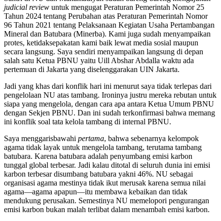
judicial review
untuk mengugat Peraturan Pemerintah Nomor 25
Tahun 2024 tentang Perubahan atas Peraturan Pemerintah Nomor
96 Tahun 2021 tentang Pelaksanaan Kegiatan Usaha Pertambangan
Mineral dan Batubara (Minerba). Kami juga sudah menyampaikan
protes, ketidaksepakatan kami baik lewat media sosial maupun
secara langsung. Saya sendiri menyampaikan langsung di depan
salah satu Ketua PBNU yaitu Uill Abshar Abdalla waktu ada
pertemuan di Jakarta yang diselenggarakan UIN Jakarta.
Jadi yang khas dari konflik hari ini menurut saya tidak terlepas dari
pengelolaan NU atas tambang. Ironinya justru mereka rebutan untuk
siapa yang mengelola, dengan cara apa antara Ketua Umum PBNU
dengan Sekjen PBNU. Dan ini sudah terkonfirmasi bahwa memang
ini konflik soal tata kelola tambang di internal PBNU.
Saya menggarisbawahi
pertama
, bahwa sebenarnya kelompok
agama tidak layak untuk mengelola tambang, terutama tambang
batubara. Karena batubara adalah penyumbang emisi karbon
tunggal global terbesar. Jadi kalau ditotal di seluruh dunia ini emisi
karbon terbesar disumbang batubara yakni 46%. NU sebagai
organisasi agama mestinya tidak ikut merusak karena semua nilai
agama—agama apapun—itu membawa kebaikan dan tidak
mendukung perusakan. Semestinya NU memelopori pengurangan
emisi karbon bukan malah terlibat dalam menambah emisi karbon.