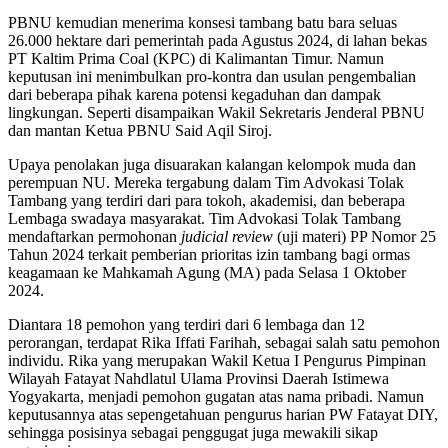
PBNU kemudian menerima konsesi tambang batu bara seluas
26.000 hektare dari pemerintah pada Agustus 2024, di lahan bekas
PT Kaltim Prima Coal (KPC) di Kalimantan Timur. Namun
keputusan ini menimbulkan pro-kontra dan usulan pengembalian
dari beberapa pihak karena potensi kegaduhan dan dampak
lingkungan. Seperti disampaikan Wakil Sekretaris Jenderal PBNU
dan mantan Ketua PBNU Said Aqil Siroj.
Upaya penolakan juga disuarakan kalangan kelompok muda dan
perempuan NU. Mereka tergabung dalam Tim Advokasi Tolak
Tambang yang terdiri dari para tokoh, akademisi, dan beberapa
Lembaga swadaya masyarakat. Tim Advokasi Tolak Tambang
mendaftarkan permohonan
judicial review
(uji materi) PP Nomor 25
Tahun 2024 terkait pemberian prioritas izin tambang bagi ormas
keagamaan ke Mahkamah Agung (MA) pada Selasa 1 Oktober
2024.
Diantara 18 pemohon yang terdiri dari 6 lembaga dan 12
perorangan, terdapat Rika Iffati Farihah, sebagai salah satu pemohon
individu. Rika yang merupakan Wakil Ketua I Pengurus Pimpinan
Wilayah Fatayat Nahdlatul Ulama Provinsi Daerah Istimewa
Yogyakarta, menjadi pemohon gugatan atas nama pribadi. Namun
keputusannya atas sepengetahuan pengurus harian PW Fatayat DIY,
sehingga posisinya sebagai penggugat juga mewakili sikap