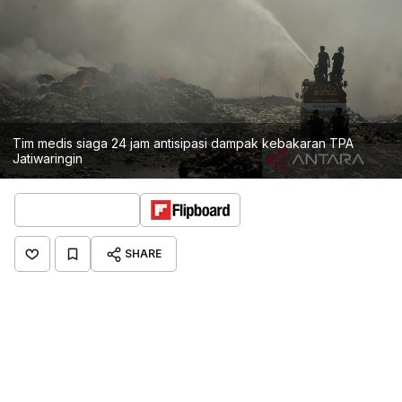
Tim medis siaga 24 jam antisipasi dampak kebakaran TPA
Jatiwaringin
SHARE