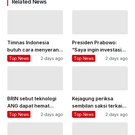
Related News
Timnas Indonesia
Presiden Prabowo:
butuh cara menyerang
“Saya ingin investasi
yang lebih variatif
besar di bidang
Top News
2 days ago
Top News
2 days ago
pendidikan”
BRIN sebut teknologi
Kejagung periksa
ANG dapat hemat
sembilan saksi terkait
subsidi LPG hingga
kasus TPPU Febrie
Top News
2 days ago
Top News
2 days ago
Rp26 triliun
Adriansyah