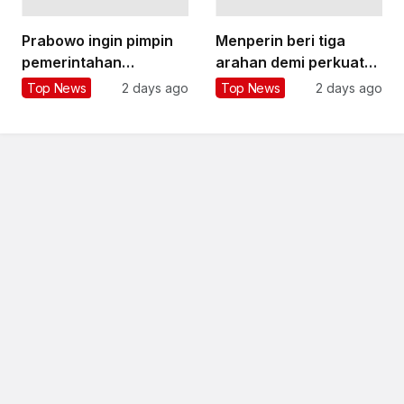
Prabowo ingin pimpin
Menperin beri tiga
pemerintahan
arahan demi perkuat
berlandaskan fakta
ekosistem startup RI
Top News
2 days ago
Top News
2 days ago