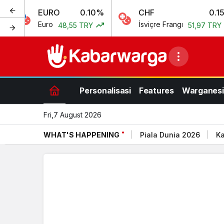
EURO
0.10%
CHF
0.15%
Euro
İsviçre Frangı
48,55 TRY
51,97 TRY
Personalisasi
Features
Warganesi
Fri,7 August 2026
WHAT'S HAPPENING
Piala Dunia 2026
Ka