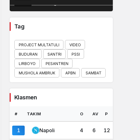
Politics
2 hours ago
Tag
PROJECT MULTATULI
VIDEO
BUDURAN
SANTRI
PSSI
LIRBOYO
PESANTREN
MUSHOLA AMBRUK
APBN
SAMBAT
Klasmen
#
TAKIM
O
AV
P
1
Napoli
4
6
12