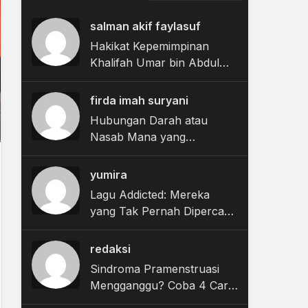
salman akif faylasuf
Hakikat Kepemimpinan
Khalifah Umar bin Abdul
Aziz dalam Kitab Irsyad al-
Ibad ila Sabilir Rasyad
firda imah suryani
Hubungan Darah atau
Nasab Mana yang
Menentukan Waris?
yumira
Lagu Addicted: Mereka
yang Tak Pernah Dipercaya
Sakit
redaksi
Sindroma Pramenstruasi
Mengganggu? Coba 4 Cara
Ini