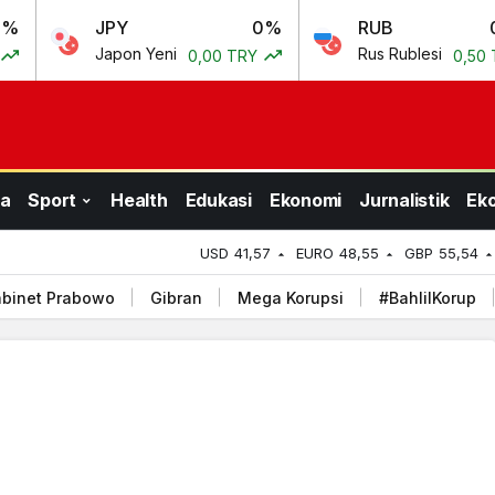
JPY
0%
RUB
0.69%
Japon Yeni
Rus Rublesi
0,00 TRY
0,50 TRY
a
Sport
Health
Edukasi
Ekonomi
Jurnalistik
Ek
USD
41,57
EURO
48,55
GBP
55,54
binet Prabowo
Gibran
Mega Korupsi
#BahlilKorup