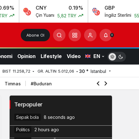
CNY
0.19%
GBP
0.10%
Çin Yuanı
İngiliz Sterlini
5,82 TRY
55,54 TRY
Abone Ol
0
onomi
Opinion
Lifestyle
Video
EN
30 °
Istanbul
BIST
11.258,72
GR. ALTIN
5.012,06
Timnas
#Buduran
Setelah OpenAI & Anthropic, Kini AI
2
Meta Ikut Bobol Sistem Perusahaan
Daftar juara Piala Presiden 2015-
3
Lain Saat Diuji
Terpopuler
Jurnalistik
3 seconds ago
2026, Persebaya juara terbaru
Ekspektasi Tinggi Simfoni Persatuan
4
Sepak bola
8 seconds ago
Mualem
5
Whoosh
Politics
2 hours ago
Jurang Kakistokrasi DPR dan MA?
Politics
2 hours ago