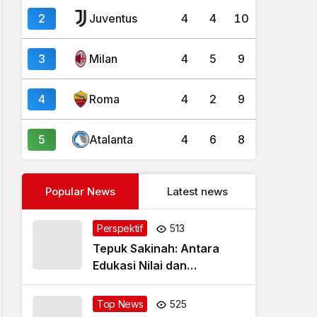
2
Juventus
4
4
10
3
Milan
4
5
9
4
Roma
4
2
9
5
Atalanta
4
6
8
Popular News
Latest news
Perspektif
513
Tepuk Sakinah: Antara
Edukasi Nilai dan
Simplifikasi Masalah
Top News
525