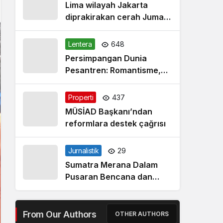
Lima wilayah Jakarta
diprakirakan cerah Jumat
pagi
Lentera
648
Persimpangan Dunia
Pesantren: Romantisme,
Realitas dan Harapan Baru
Properti
437
MÜSİAD Başkanı’ndan
reformlara destek çağrısı
Jurnalistik
29
Sumatra Merana Dalam
Pusaran Bencana dan
Janji Palsu Jakarta
From Our Authors
OTHER AUTHORS