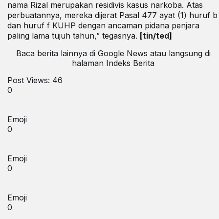
nama Rizal merupakan residivis kasus narkoba. Atas
perbuatannya, mereka dijerat Pasal 477 ayat (1) huruf b
dan huruf f KUHP dengan ancaman pidana penjara
paling lama tujuh tahun,” tegasnya.
[tin/ted]
Baca berita lainnya di
Google News
atau langsung di
halaman
Indeks Berita
Post Views:
46
0
Emoji
0
Emoji
0
Emoji
0