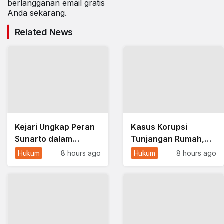
berlangganan email gratis
Anda sekarang.
Related News
Kejari Ungkap Peran
Kasus Korupsi
Sunarto dalam
Tunjangan Rumah,
Dugaan Manipulasi
Mantan Ketua DPRD
Hukum
8 hours ago
Hukum
8 hours ago
Kajian Tunjangan
Ponorogo Sunarto
DPRD Ponorogo
Jadi Tersangka