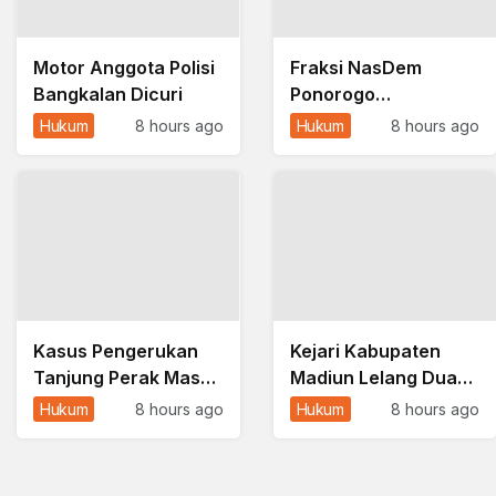
Motor Anggota Polisi
Fraksi NasDem
Bangkalan Dicuri
Ponorogo
Kembalikan Rp748
Hukum
8 hours ago
Hukum
8 hours ago
Juta Terkait Dugaan
Korupsi Tunjangan
Perumahan DPRD
Kasus Pengerukan
Kejari Kabupaten
Tanjung Perak Masuk
Madiun Lelang Dua
Tahap Tuntutan, JPU
Motor Rampasan
Hukum
8 hours ago
Hukum
8 hours ago
Nyatakan Uang
Negara, Penawaran
Pengganti Nihil
Dibuka 11 Agustus