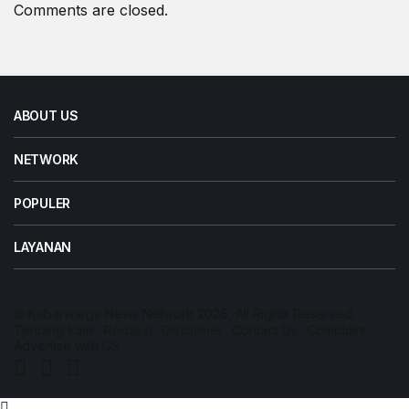
Comments are closed.
ABOUT US
NETWORK
POPULER
LAYANAN
© Kabarwarga News Network 2026, All Rights Reserved.
Tentang kami
Redaksi
Disclaimer
Contact Us
Complaint
Advertise with US