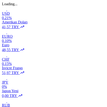
Loading...
USD
0.21%
Amerikan Doları
41,57 TRY
EURO
0.10%
Euro
48,55 TRY
CHF
0.15%
İsviçre Frangı
51,97 TRY
JPY
0%
Japon Yeni
0,00 TRY
RUB