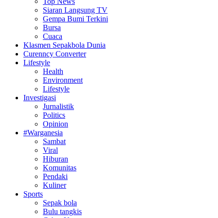
Top News
Siaran Langsung TV
Gempa Bumi Terkini
Bursa
Cuaca
Klasmen Sepakbola Dunia
Curenncy Converter
Lifestyle
Health
Environment
Lifestyle
Investigasi
Jurnalistik
Politics
Opinion
#Warganesia
Sambat
Viral
Hiburan
Komunitas
Pendaki
Kuliner
Sports
Sepak bola
Bulu tangkis