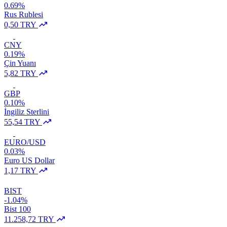
0.69%
Rus Rublesi
0,50 TRY
CNY
0.19%
Çin Yuanı
5,82 TRY
GBP
0.10%
İngiliz Sterlini
55,54 TRY
EURO/USD
0.03%
Euro US Dollar
1,17 TRY
BIST
-1.04%
Bist 100
11.258,72 TRY