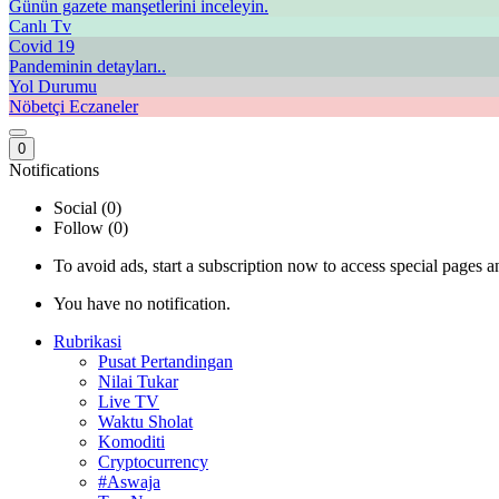
Günün gazete manşetlerini inceleyin.
Canlı Tv
Covid 19
Pandeminin detayları..
Yol Durumu
Nöbetçi Eczaneler
0
Notifications
Social (0)
Follow (0)
To avoid ads, start a subscription now to access special pages an
You have no notification.
Rubrikasi
Pusat Pertandingan
Nilai Tukar
Live TV
Waktu Sholat
Komoditi
Cryptocurrency
#Aswaja