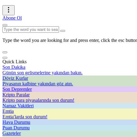
Abone Ol
Type the word you are looking for and press enter, click the esc button
Quick Links
Son Dakika
Günün son gelişmelerine yakından bakın.
Döviz Kurlar
Piyasanın kalbine yakından göz atın.
Son Depremler
Kripto Paralar
Kripto para piyasalarında son durum!
Namaz Vakitleri
Emtia
Emtia'larda son durum!
Hava Durumu
Puan Durumu
Gazeteler