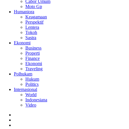
Cabor Umum
Moto Gp
Humaniora
Keagamaan
Perspektif
Lentera
Tokoh
Sastra
Ekonomi
Business
Properti
Finance
Ekonomi
Traveling
Polhukam
Hukum
Politics
Internasional
World
Indonesiana
Video