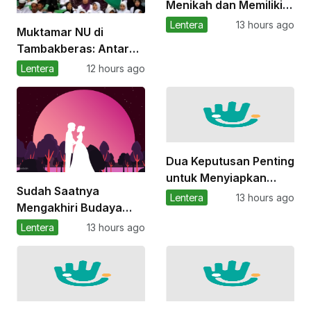
Menikah dan Memiliki
Anak Sebelum Siap
Lentera
13 hours ago
Muktamar NU di
Tambakberas: Antara
Kembali ke Akar dan
Lentera
12 hours ago
Bayang-Bayang
Manuver Politik
Dua Keputusan Penting
untuk Menyiapkan
Sudah Saatnya
Masa Depan
Lentera
13 hours ago
Mengakhiri Budaya
Perempuan
Nikah Mahal
Lentera
13 hours ago