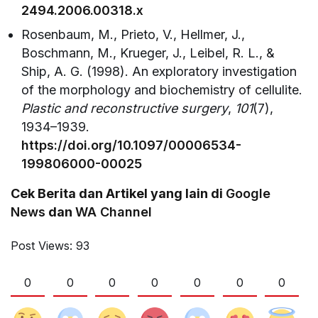
2494.2006.00318.x
Rosenbaum, M., Prieto, V., Hellmer, J.,
Boschmann, M., Krueger, J., Leibel, R. L., &
Ship, A. G. (1998). An exploratory investigation
of the morphology and biochemistry of cellulite.
Plastic and reconstructive surgery
,
101
(7),
1934–1939.
https://doi.org/10.1097/00006534-
199806000-00025
Cek Berita dan Artikel yang lain di
Google
News
dan
WA Channel
Post Views:
93
0
0
0
0
0
0
0