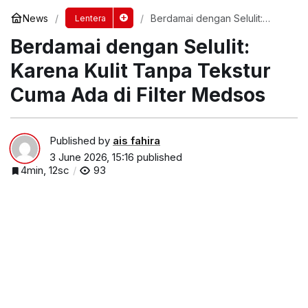
News
Berdamai dengan Selulit:
Lentera
Karena Kulit Tanpa Tekstur
Berdamai dengan Selulit:
Cuma Ada di Filter Medsos
Karena Kulit Tanpa Tekstur
Cuma Ada di Filter Medsos
Published by
ais fahira
3 June 2026, 15:16
published
4min, 12sc
93