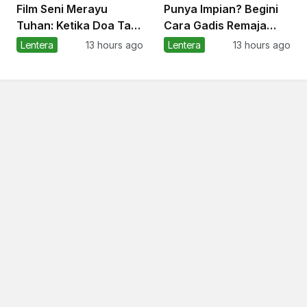
Film Seni Merayu
Punya Impian? Begini
Tuhan: Ketika Doa Tak
Cara Gadis Remaja
Lagi Sekadar Meminta
Menentukan Masa
Lentera
13 hours ago
Lentera
13 hours ago
tetapi Belajar
Depan
Menerima