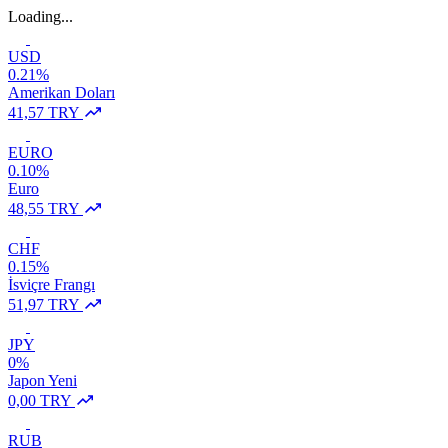
Loading...
USD
0.21%
Amerikan Doları
41,57 TRY
EURO
0.10%
Euro
48,55 TRY
CHF
0.15%
İsviçre Frangı
51,97 TRY
JPY
0%
Japon Yeni
0,00 TRY
RUB