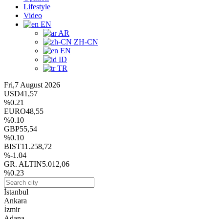
Lifestyle
Video
EN
AR
ZH-CN
EN
ID
TR
Fri,7 August 2026
USD
41,57
%0.21
EURO
48,55
%0.10
GBP
55,54
%0.10
BIST
11.258,72
%-1.04
GR. ALTIN
5.012,06
%0.23
İstanbul
Ankara
İzmir
Adana