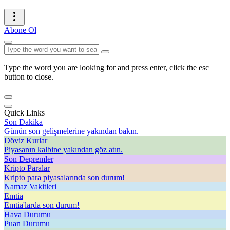
Abone Ol
Type the word you are looking for and press enter, click the esc
button to close.
Quick Links
Son Dakika
Günün son gelişmelerine yakından bakın.
Döviz Kurlar
Piyasanın kalbine yakından göz atın.
Son Depremler
Kripto Paralar
Kripto para piyasalarında son durum!
Namaz Vakitleri
Emtia
Emtia'larda son durum!
Hava Durumu
Puan Durumu