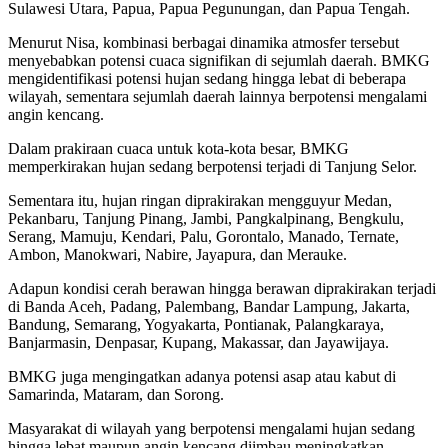
Sulawesi Utara, Papua, Papua Pegunungan, dan Papua Tengah.
Menurut Nisa, kombinasi berbagai dinamika atmosfer tersebut
menyebabkan potensi cuaca signifikan di sejumlah daerah. BMKG
mengidentifikasi potensi hujan sedang hingga lebat di beberapa
wilayah, sementara sejumlah daerah lainnya berpotensi mengalami
angin kencang.
Dalam prakiraan cuaca untuk kota-kota besar, BMKG
memperkirakan hujan sedang berpotensi terjadi di Tanjung Selor.
Sementara itu, hujan ringan diprakirakan mengguyur Medan,
Pekanbaru, Tanjung Pinang, Jambi, Pangkalpinang, Bengkulu,
Serang, Mamuju, Kendari, Palu, Gorontalo, Manado, Ternate,
Ambon, Manokwari, Nabire, Jayapura, dan Merauke.
Adapun kondisi cerah berawan hingga berawan diprakirakan terjadi
di Banda Aceh, Padang, Palembang, Bandar Lampung, Jakarta,
Bandung, Semarang, Yogyakarta, Pontianak, Palangkaraya,
Banjarmasin, Denpasar, Kupang, Makassar, dan Jayawijaya.
BMKG juga mengingatkan adanya potensi asap atau kabut di
Samarinda, Mataram, dan Sorong.
Masyarakat di wilayah yang berpotensi mengalami hujan sedang
hingga lebat maupun angin kencang diimbau meningkatkan