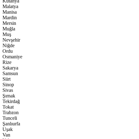
Kütahya
Malatya
Manisa
Mardin
Mersin
Muğla
Muş
Nevşehir
Niğde
Ordu
Osmaniye
Rize
Sakarya
Samsun
Siirt
Sinop
Sivas
Şırnak
Tekirdağ
Tokat
Trabzon
Tunceli
Şanlıurfa
Uşak
Van