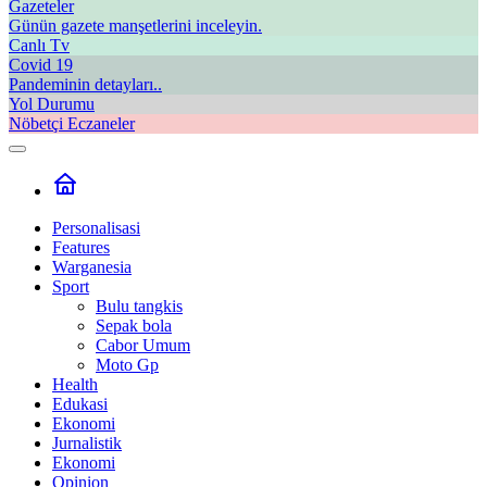
Gazeteler
Günün gazete manşetlerini inceleyin.
Canlı Tv
Covid 19
Pandeminin detayları..
Yol Durumu
Nöbetçi Eczaneler
Personalisasi
Features
Warganesia
Sport
Bulu tangkis
Sepak bola
Cabor Umum
Moto Gp
Health
Edukasi
Ekonomi
Jurnalistik
Ekonomi
Opinion