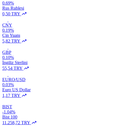
0.69%
Rus Rublesi
0,50 TRY
CNY
0.19%
Çin Yuanı
5,82 TRY
GBP
0.10%
İngiliz Sterlini
55,54 TRY
EURO/USD
0.03%
Euro US Dollar
1,17 TRY
BIST
-1.04%
Bist 100
11.258,72 TRY