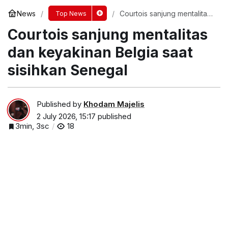
News
Courtois sanjung mentalitas
Top News
dan keyakinan Belgia saat
Courtois sanjung mentalitas
sisihkan Senegal
dan keyakinan Belgia saat
sisihkan Senegal
Published by
Khodam Majelis
2 July 2026, 15:17
published
3min, 3sc
18