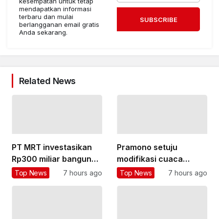
kesempatan untuk tetap
mendapatkan informasi
terbaru dan mulai
SUBSCRIBE
berlangganan email gratis
Anda sekarang.
Related News
PT MRT investasikan
Pramono setuju
Rp300 miliar bangun
modifikasi cuaca
pedestrian deck Dukuh
dilakukan dua kali
Top News
7 hours ago
Top News
7 hours ago
Atas
sepekan