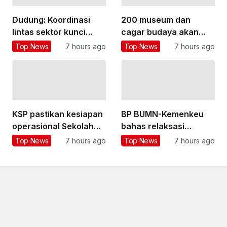
Dudung: Koordinasi
200 museum dan
lintas sektor kunci
cagar budaya akan
penyelesaian program
direvitalisasi, langkah
Top News
7 hours ago
Top News
7 hours ago
prioritas
Sumut diapresiasi
KSP pastikan kesiapan
BP BUMN-Kemenkeu
operasional Sekolah
bahas relaksasi
Rakyat Terintegrasi
perpajakan untuk
Top News
7 hours ago
Top News
7 hours ago
Bandung
transformasi BUMN