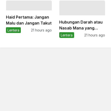
Rasyad
Haid Pertama: Jangan
Hubungan Darah atau
Malu dan Jangan Takut
Nasab Mana yang
Lentera
21 hours ago
Menentukan Waris?
Lentera
21 hours ago