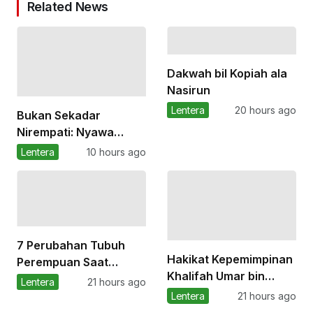
Related News
Dakwah bil Kopiah ala
Nasirun
Lentera
20 hours ago
Bukan Sekadar
Nirempati: Nyawa
Melayang di Tengah
Lentera
10 hours ago
Keretakan Sistem
Kesehatan
7 Perubahan Tubuh
Hakikat Kepemimpinan
Perempuan Saat
Khalifah Umar bin
Memasuki Masa
Lentera
21 hours ago
Abdul Aziz dalam Kitab
Pubertas
Lentera
21 hours ago
Irsyad al-Ibad ila Sabilir