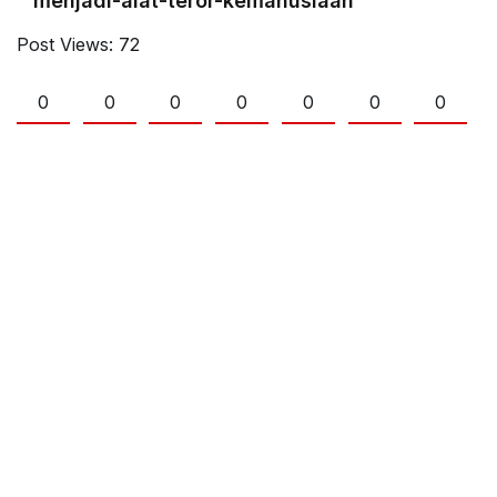
menjadi-alat-teror-kemanusiaan
Post Views:
72
0
0
0
0
0
0
0