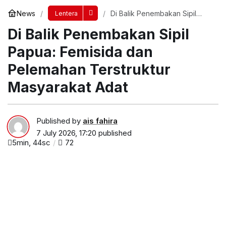
News
Di Balik Penembakan Sipil
Lentera
Papua: Femisida dan
Di Balik Penembakan Sipil
Pelemahan Terstruktur
Masyarakat Adat
Papua: Femisida dan
Pelemahan Terstruktur
Masyarakat Adat
Published by
ais fahira
7 July 2026, 17:20
published
5min, 44sc
72