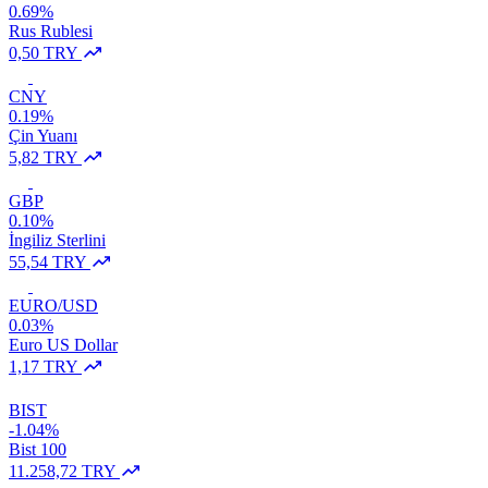
0.69%
Rus Rublesi
0,50 TRY
CNY
0.19%
Çin Yuanı
5,82 TRY
GBP
0.10%
İngiliz Sterlini
55,54 TRY
EURO/USD
0.03%
Euro US Dollar
1,17 TRY
BIST
-1.04%
Bist 100
11.258,72 TRY