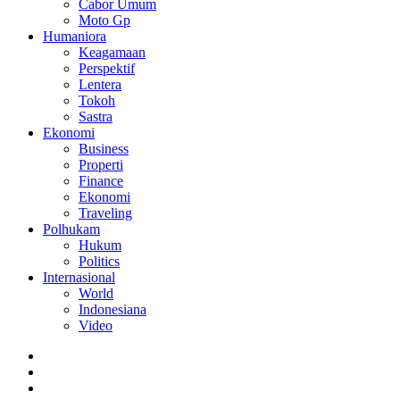
Cabor Umum
Moto Gp
Humaniora
Keagamaan
Perspektif
Lentera
Tokoh
Sastra
Ekonomi
Business
Properti
Finance
Ekonomi
Traveling
Polhukam
Hukum
Politics
Internasional
World
Indonesiana
Video