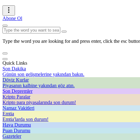
Abone Ol
Type the word you are looking for and press enter, click the esc button
Quick Links
Son Dakika
Günün son gelişmelerine yakından bakın.
Döviz Kurlar
Piyasanın kalbine yakından göz atın.
Son Depremler
Kripto Paralar
Kripto para piyasalarında son durum!
Namaz Vakitleri
Emtia
Emtia'larda son durum!
Hava Durumu
Puan Durumu
Gazeteler