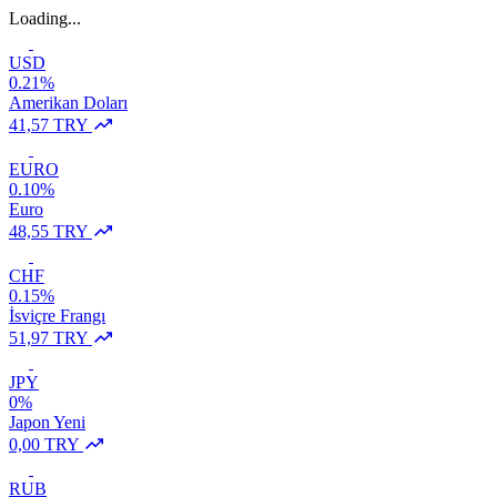
Loading...
USD
0.21%
Amerikan Doları
41,57 TRY
EURO
0.10%
Euro
48,55 TRY
CHF
0.15%
İsviçre Frangı
51,97 TRY
JPY
0%
Japon Yeni
0,00 TRY
RUB