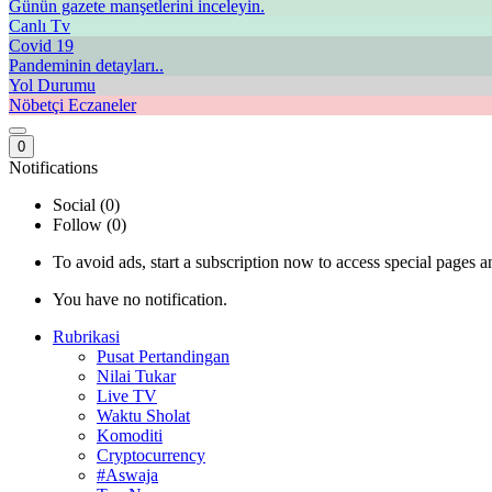
Günün gazete manşetlerini inceleyin.
Canlı Tv
Covid 19
Pandeminin detayları..
Yol Durumu
Nöbetçi Eczaneler
0
Notifications
Social (0)
Follow (0)
To avoid ads, start a subscription now to access special pages an
You have no notification.
Rubrikasi
Pusat Pertandingan
Nilai Tukar
Live TV
Waktu Sholat
Komoditi
Cryptocurrency
#Aswaja