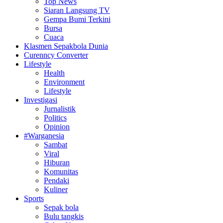
Top News
Siaran Langsung TV
Gempa Bumi Terkini
Bursa
Cuaca
Klasmen Sepakbola Dunia
Curenncy Converter
Lifestyle
Health
Environment
Lifestyle
Investigasi
Jurnalistik
Politics
Opinion
#Warganesia
Sambat
Viral
Hiburan
Komunitas
Pendaki
Kuliner
Sports
Sepak bola
Bulu tangkis