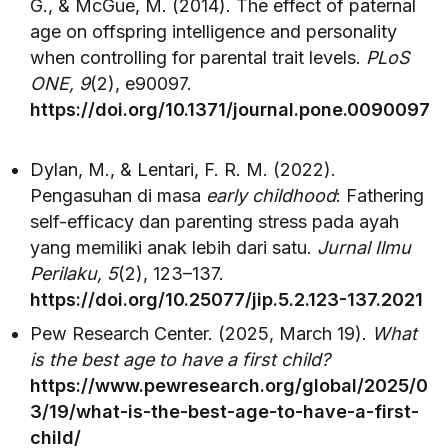
G., & McGue, M. (2014). The effect of paternal
age on offspring intelligence and personality
when controlling for parental trait levels.
PLoS
ONE, 9
(2), e90097.
https://doi.org/10.1371/journal.pone.0090097
Dylan, M., & Lentari, F. R. M. (2022).
Pengasuhan di masa
early childhood
: Fathering
self-efficacy dan parenting stress pada ayah
yang memiliki anak lebih dari satu.
Jurnal Ilmu
Perilaku, 5
(2), 123–137.
https://doi.org/10.25077/jip.5.2.123-137.2021
Pew Research Center. (2025, March 19).
What
is the best age to have a first child?
https://www.pewresearch.org/global/2025/0
3/19/what-is-the-best-age-to-have-a-first-
child/