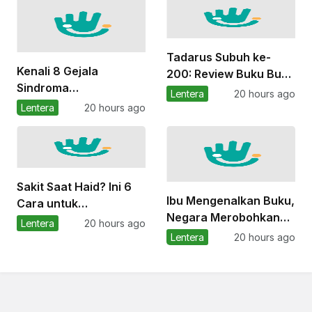
Tadarus Subuh ke-
Kenali 8 Gejala
200: Review Buku Buat
Sindroma
Apa Menikah?
Lentera
20 hours ago
Pramenstruasi
Lentera
20 hours ago
Sebelum Haid
Sakit Saat Haid? Ini 6
Ibu Mengenalkan Buku,
Cara untuk
Negara Merobohkan
Meredakannya
Lentera
20 hours ago
Perpustakaannya
Lentera
20 hours ago