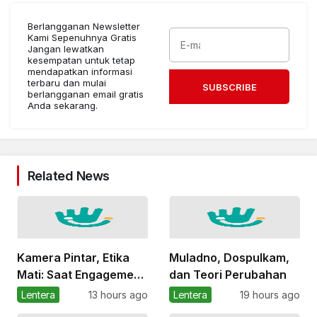
Berlangganan Newsletter
Kami Sepenuhnya Gratis
Jangan lewatkan
kesempatan untuk tetap
mendapatkan informasi
terbaru dan mulai
SUBSCRIBE
berlangganan email gratis
Anda sekarang.
Related News
Kamera Pintar, Etika
Muladno, Dospulkam,
Mati: Saat Engagement
dan Teori Perubahan
Merampas Privasi
Lentera
13 hours ago
Lentera
19 hours ago