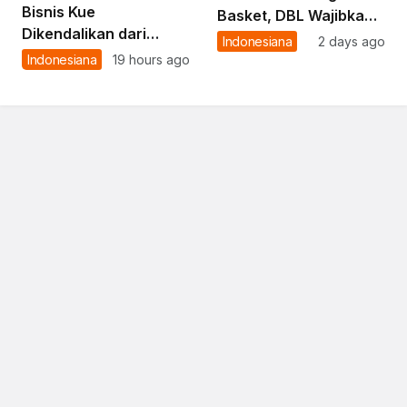
Bisnis Kue
Basket, DBL Wajibkan
Dikendalikan dari
Anak SMA Punya Nilai
Indonesiana
2 days ago
Jatinangor, Dapurnya
Rapor Bagus Dulu
Indonesiana
19 hours ago
di Kepulauan Riau,
kalau Mau Main
Pemiliknya Jadi
Wisudawan Terbaik