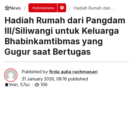
News
Hadiah Rumah dari
Indonesiana
Pangdam III/Siliwangi untuk
Hadiah Rumah dari Pangdam
Keluarga Bhabinkamtibmas
yang Gugur saat Bertugas
III/Siliwangi untuk Keluarga
Bhabinkamtibmas yang
Gugur saat Bertugas
Published by
firda aulia rachmasari
31 January 2026, 08:16
published
1min, 57sc
106