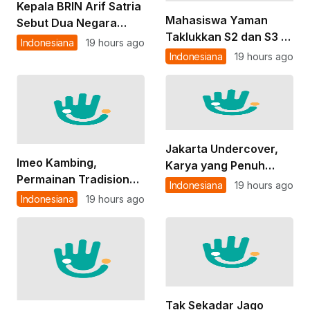
Kepala BRIN Arif Satria
Mahasiswa Yaman
Sebut Dua Negara
Taklukkan S2 dan S3 di
Maju yang Wajib
Indonesiana
19 hours ago
Unpad Cuma dalam 3,5
Dicontoh Indonesia
Indonesiana
19 hours ago
Tahun, Kini Jadi
Wisudawan Terbaik
Program Doktor
Jakarta Undercover,
Imeo Kambing,
Karya yang Penuh
Permainan Tradisional
Kontroversi tapi
Indonesiana
19 hours ago
Khas dari Bengkulu
Dirindukan
Indonesiana
19 hours ago
yang Bisa Dimainkan
Banyak Anak Bersama
Tak Sekadar Jago