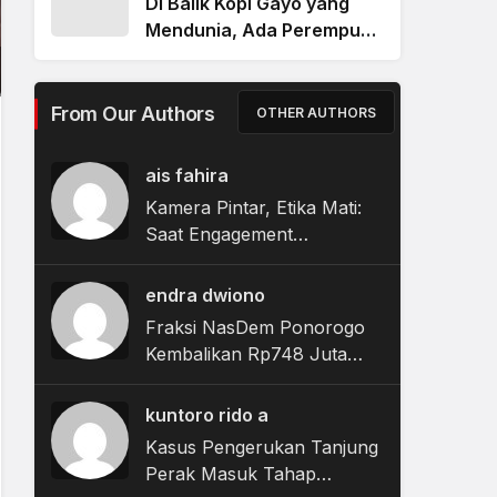
Di Balik Kopi Gayo yang
Mendunia, Ada Perempuan
Yang Digaji Kecil dan
Terabaikan Nasibnya
From Our Authors
OTHER AUTHORS
ais fahira
Kamera Pintar, Etika Mati:
Saat Engagement
Merampas Privasi
endra dwiono
Fraksi NasDem Ponorogo
Kembalikan Rp748 Juta
Terkait Dugaan Korupsi
Tunjangan Perumahan
kuntoro rido a
DPRD
Kasus Pengerukan Tanjung
Perak Masuk Tahap