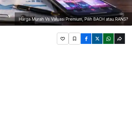
Harga Murah Vs Valuasi Premium, Pilih BACH atau RANS?