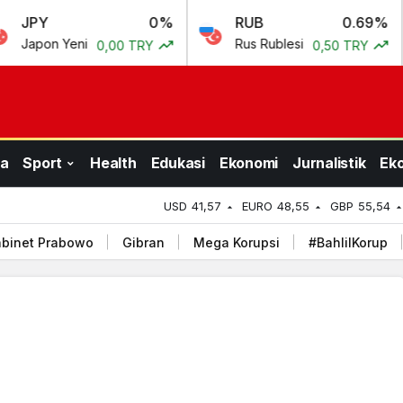
0%
RUB
0.69%
C
 Yeni
Rus Rublesi
Çi
0,00 TRY
0,50 TRY
a
Sport
Health
Edukasi
Ekonomi
Jurnalistik
Ek
USD
41,57
EURO
48,55
GBP
55,54
binet Prabowo
Gibran
Mega Korupsi
#BahlilKorup