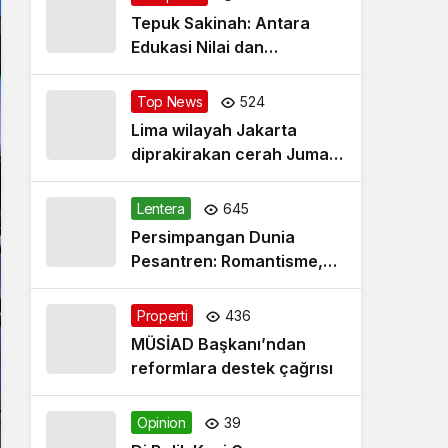
Tepuk Sakinah: Antara
Edukasi Nilai dan
Simplifikasi Masalah
Top News
524
Lima wilayah Jakarta
diprakirakan cerah Jumat
pagi
Lentera
645
Persimpangan Dunia
Pesantren: Romantisme,
Realitas dan Harapan Baru
Properti
436
MÜSİAD Başkanı’ndan
reformlara destek çağrısı
Opinion
39