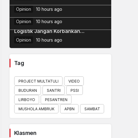
Syarah Wujudkan Mabadi Khaira
Dinamika NU: Perbedaan, Fitnah, dan
Ummah
Opinion
10 hours ago
5
Penataan Masa Depan
Opinion
10 hours ago
Pengamat Transportasi: Efisiensi
Logistik Jangan Korbankan
Keselamatan Masyarakat
Opinion
10 hours ago
Tag
PROJECT MULTATULI
VIDEO
BUDURAN
SANTRI
PSSI
LIRBOYO
PESANTREN
MUSHOLA AMBRUK
APBN
SAMBAT
Klasmen