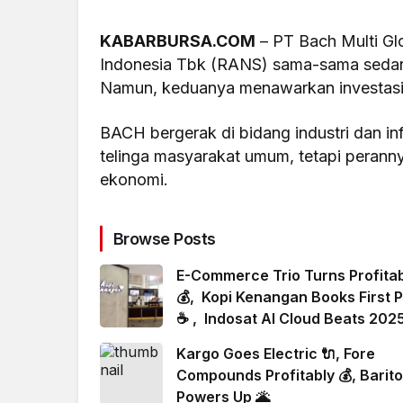
KABARBURSA.COM
– PT Bach Multi Gl
Indonesia Tbk (RANS) sama-sama seda
Namun, keduanya menawarkan investasi
BACH bergerak di bidang industri dan infr
telinga masyarakat umum, tetapi perannya
ekonomi.
Browse Posts
E-Commerce Trio Turns Profita
💰, Kopi Kenangan Books First P
☕ , Indosat AI Cloud Beats 2025
Kargo Goes Electric 🔌, Fore
Compounds Profitably 💰, Barito
Powers Up 🌋