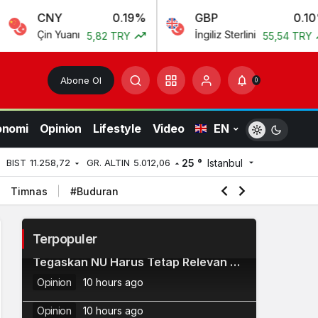
NY
0.19%
GBP
0.10%
n Yuanı
İngiliz Sterlini
5,82 TRY
55,54 TRY
Abone Ol
0
onomi
Opinion
Lifestyle
Video
EN
25 °
Istanbul
BIST
11.258,72
GR. ALTIN
5.012,06
Timnas
#Buduran
Terpopuler
Luncurkan Buku, KH Ma’ruf Amin
2
Tegaskan NU Harus Tetap Relevan di
Kemenag Hadirkan 40 Buku Digital
3
Masa Depan
Opinion
10 hours ago
PAI Terintegrasi AI
Ketum PBNU Luncurkan Saadatuna:
4
Opinion
10 hours ago