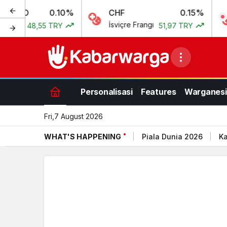
0.10%
CHF
0.15%
JPY
İsviçre Frangı
Japon
8,55 TRY
51,97 TRY
Personalisasi
Features
Warganesi
Fri,7 August 2026
WHAT'S HAPPENING
Piala Dunia 2026
Ka