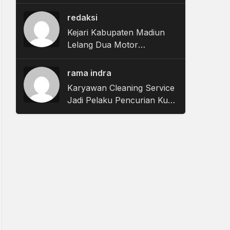
Tuntutan, JPU Nyatakan
Uang Pengganti Nihil
redaksi
Kejari Kabupaten Madiun
Lelang Dua Motor
Rampasan Negara,
Penawaran Dibuka 11
rama indra
Agustus
Karyawan Cleaning Service
Jadi Pelaku Pencurian Kursi
Taman Surabaya Pakai
Mobil Ambulans