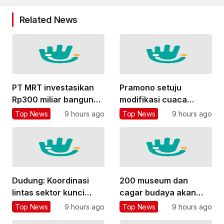
Related News
PT MRT investasikan
Pramono setuju
Rp300 miliar bangun
modifikasi cuaca
pedestrian deck Dukuh
dilakukan dua kali
Top News
9 hours ago
Top News
9 hours ago
Atas
sepekan
Dudung: Koordinasi
200 museum dan
lintas sektor kunci
cagar budaya akan
penyelesaian program
direvitalisasi, langkah
Top News
9 hours ago
Top News
9 hours ago
prioritas
Sumut diapresiasi