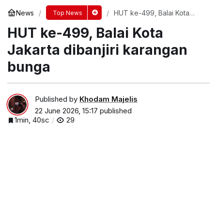
News
HUT ke-499, Balai Kota
Top News
Jakarta dibanjiri karangan
HUT ke-499, Balai Kota
bunga
Jakarta dibanjiri karangan
bunga
Published by
Khodam Majelis
22 June 2026, 15:17
published
1min, 40sc
29