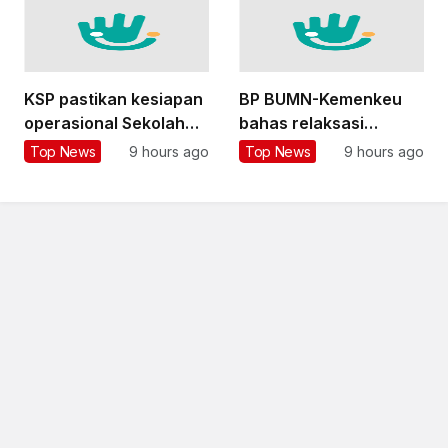
KSP pastikan kesiapan
BP BUMN-Kemenkeu
operasional Sekolah
bahas relaksasi
Rakyat Terintegrasi
perpajakan untuk
Top News
9 hours ago
Top News
9 hours ago
Bandung
transformasi BUMN