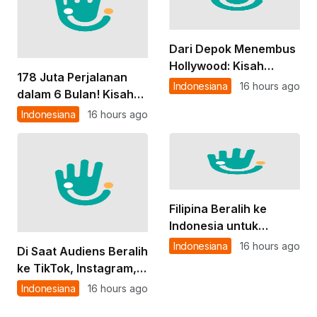
Negeri
Dari Depok Menembus
Hollywood: Kisah
178 Juta Perjalanan
Ilustrator Lokal yang
Indonesiana
16 hours ago
dalam 6 Bulan! Kisah
Bikin Lagu Ariana
Para Tulang Punggung
Indonesiana
16 hours ago
Grande Semakin Kece
Keluarga yang
Mengandalkan
Commuter Line Setiap
Hari
Filipina Beralih ke
Indonesia untuk
Membuka Pasar Halal
Indonesiana
16 hours ago
Di Saat Audiens Beralih
ASEAN
ke TikTok, Instagram,
dan Chatbot, Media di
Indonesiana
16 hours ago
ASEAN Mulai