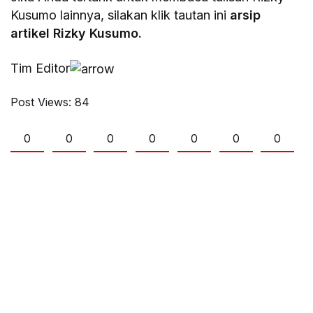
Kusumo lainnya, silakan klik tautan ini
arsip
artikel Rizky Kusumo.
Tim Editor
Post Views:
84
0
0
0
0
0
0
0