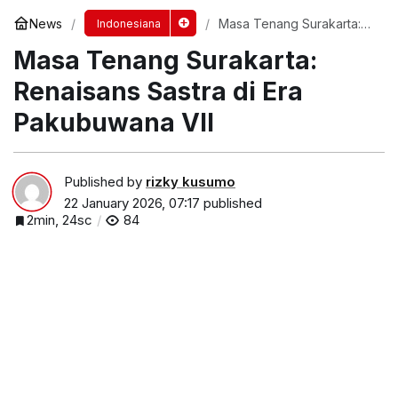
News
Masa Tenang Surakarta:
Indonesiana
Renaisans Sastra di Era
Masa Tenang Surakarta:
Pakubuwana VII
Renaisans Sastra di Era
Pakubuwana VII
Published by
rizky kusumo
22 January 2026, 07:17
published
2min, 24sc
84