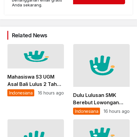
Anda sekarang.
Related News
Mahasiswa S3 UGM
Asal Bali Lulus 2 Tahun
10 Bulan dengan IPK
Indonesiana
16 hours ago
Dulu Lulusan SMK
Sempurna 4,00
Berebut Lowongan
Lokal, Kini Mereka
Indonesiana
16 hours ago
Disiapkan Mengisi
Kekurangan Perawat
hingga Teknisi di Luar