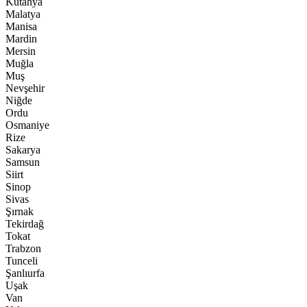
Kütahya
Malatya
Manisa
Mardin
Mersin
Muğla
Muş
Nevşehir
Niğde
Ordu
Osmaniye
Rize
Sakarya
Samsun
Siirt
Sinop
Sivas
Şırnak
Tekirdağ
Tokat
Trabzon
Tunceli
Şanlıurfa
Uşak
Van