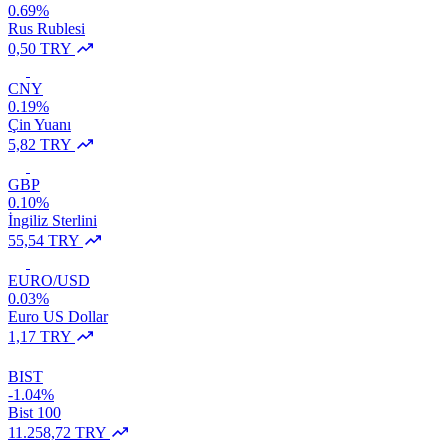
0.69%
Rus Rublesi
0,50 TRY
CNY
0.19%
Çin Yuanı
5,82 TRY
GBP
0.10%
İngiliz Sterlini
55,54 TRY
EURO/USD
0.03%
Euro US Dollar
1,17 TRY
BIST
-1.04%
Bist 100
11.258,72 TRY