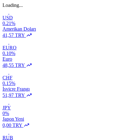
Loading...
USD
0.21%
Amerikan Doları
41,57 TRY
EURO
0.10%
Euro
48,55 TRY
CHF
0.15%
İsviçre Frangı
51,97 TRY
JPY
0%
Japon Yeni
0,00 TRY
RUB