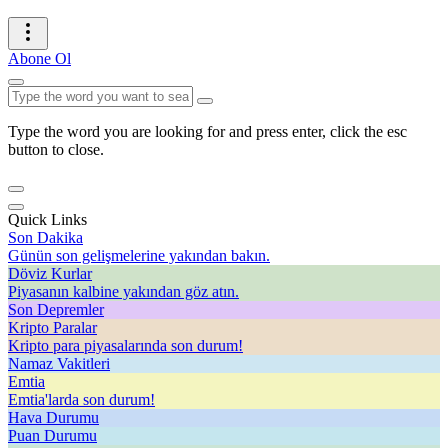
Abone Ol
Type the word you are looking for and press enter, click the esc
button to close.
Quick Links
Son Dakika
Günün son gelişmelerine yakından bakın.
Döviz Kurlar
Piyasanın kalbine yakından göz atın.
Son Depremler
Kripto Paralar
Kripto para piyasalarında son durum!
Namaz Vakitleri
Emtia
Emtia'larda son durum!
Hava Durumu
Puan Durumu