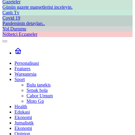
Gazeteler
Günün gazete manşetlerini inceleyin.
Canlı Tv
Covid 19
Pandeminin detayları..
Yol Durumu
Nöbetçi Eczaneler
Personalisasi
Features
Warganesia
Sport
Bulu tangkis
Sepak bola
Cabor Umum
Moto Gp
Health
Edukasi
Ekonomi
Jurnalistik
Ekonomi
Opinion