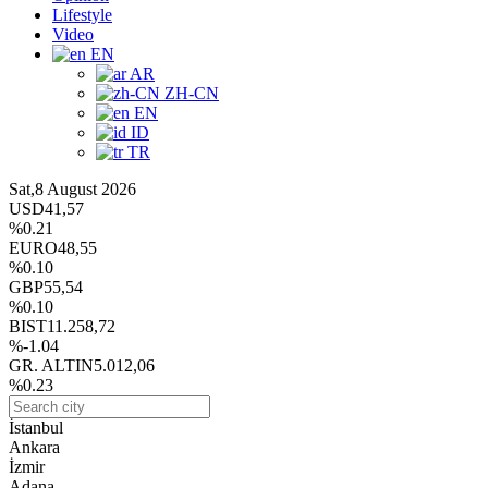
Lifestyle
Video
EN
AR
ZH-CN
EN
ID
TR
Sat,8 August 2026
USD
41,57
%0.21
EURO
48,55
%0.10
GBP
55,54
%0.10
BIST
11.258,72
%-1.04
GR. ALTIN
5.012,06
%0.23
İstanbul
Ankara
İzmir
Adana