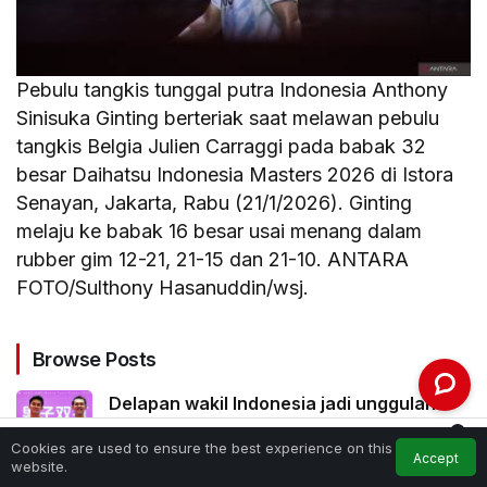
Pebulu tangkis tunggal putra Indonesia Anthony
Sinisuka Ginting berteriak saat melawan pebulu
tangkis Belgia Julien Carraggi pada babak 32
besar Daihatsu Indonesia Masters 2026 di Istora
Senayan, Jakarta, Rabu (21/1/2026). Ginting
melaju ke babak 16 besar usai menang dalam
rubber gim 12-21, 21-15 dan 21-10. ANTARA
FOTO/Sulthony Hasanuddin/wsj.
Browse Posts
Delapan wakil Indonesia jadi unggulan
Kejuaraan Dunia BWF 2026
0
Cookies are used to ensure the best experience on this
Accept
Feed
My Account
Notifications
website.
Home