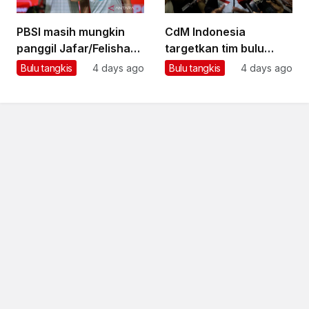
PBSI masih mungkin
CdM Indonesia
panggil Jafar/Felisha
targetkan tim bulu
untuk Asian Games
tangkis boyong emas
Bulu tangkis
4 days ago
Bulu tangkis
4 days ago
di Asian Games