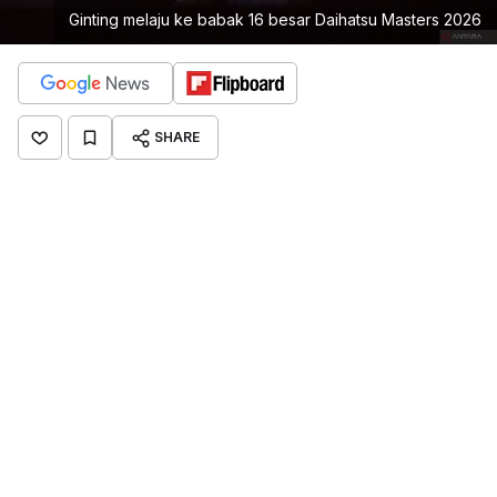
Ginting melaju ke babak 16 besar Daihatsu Masters 2026
SHARE