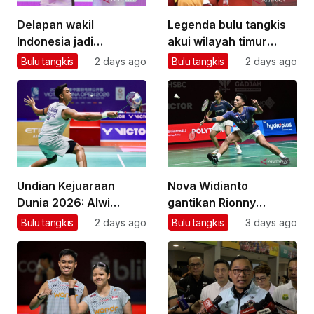
Delapan wakil
Legenda bulu tangkis
Indonesia jadi
akui wilayah timur
unggulan Kejuaraan
masih kurang
Bulu tangkis
2 days ago
Bulu tangkis
2 days ago
Dunia BWF 2026
turnamen
Undian Kejuaraan
Nova Widianto
Dunia 2026: Alwi
gantikan Rionny
Farhan berpotensi
tangani ganda
Bulu tangkis
2 days ago
Bulu tangkis
3 days ago
jumpa Shi Yu Qi
campuran pelatnas