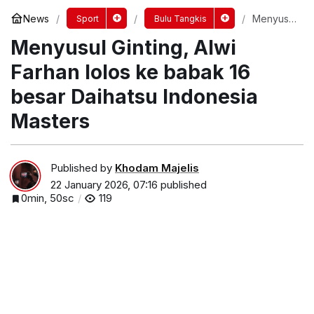
News
Menyusul
Sport
Bulu Tangkis
Ginting,
Menyusul Ginting, Alwi
Alwi
Farhan
lolos ke
Farhan lolos ke babak 16
babak 16
besar
besar Daihatsu Indonesia
Daihatsu
Indonesi
Masters
a
Masters
Published by
Khodam Majelis
22 January 2026, 07:16
published
0min, 50sc
119