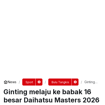
News
Ginting
Sport
Bulu Tangkis
melaju ke
Ginting melaju ke babak 16
babak 16
besar
Daihatsu
besar Daihatsu Masters 2026
Masters