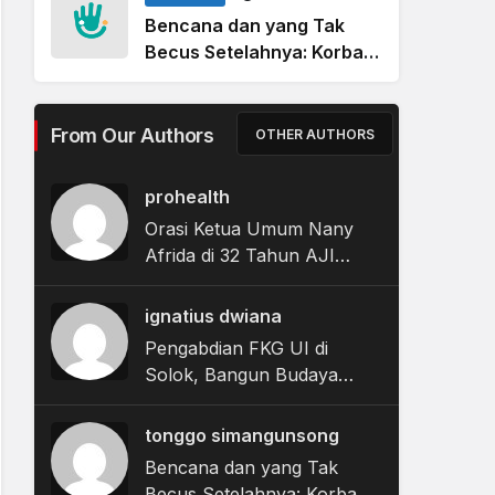
Bencana dan yang Tak
Becus Setelahnya: Korban
Banjir Tapanuli Tengah
Berjibaku dalam Labirin
Bantuan Pemerintah
From Our Authors
OTHER AUTHORS
prohealth
Orasi Ketua Umum Nany
Afrida di 32 Tahun AJI
Indonesia
ignatius dwiana
Pengabdian FKG UI di
Solok, Bangun Budaya
Sehat Gigi dan Mulut
tonggo simangunsong
Bencana dan yang Tak
Becus Setelahnya: Korban