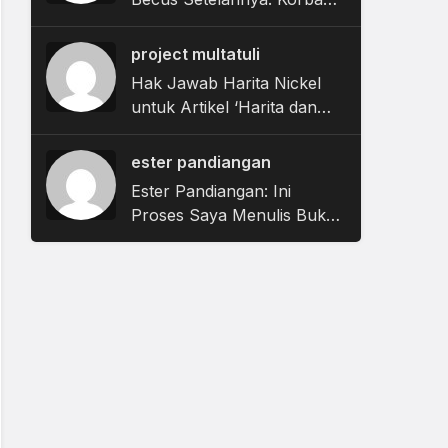
Banjir Tapanuli Tengah
Berjibaku dalam Labirin
project multatuli
Bantuan Pemerintah
Hak Jawab Harita Nickel
untuk Artikel ‘Harita dan
Label Tambang Hijau di
Tengah Utang Kerusakan
ester pandiangan
yang Belum Dibayar’
Ester Pandiangan: Ini
Proses Saya Menulis Buku
‘Bau Tubuh Perempuan’