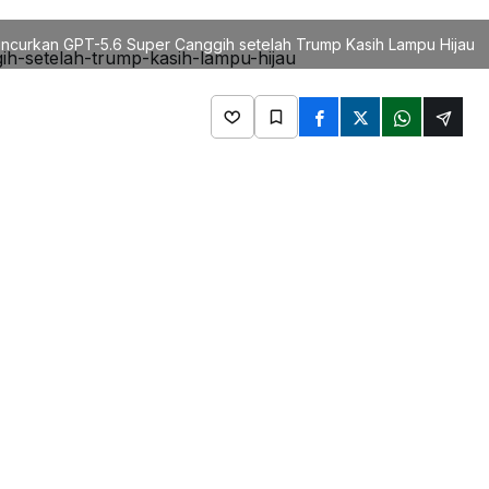
ncurkan GPT-5.6 Super Canggih setelah Trump Kasih Lampu Hijau