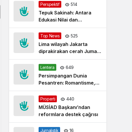
Perspektif
514
Tepuk Sakinah: Antara
Edukasi Nilai dan
Simplifikasi Masalah
Top News
525
Lima wilayah Jakarta
diprakirakan cerah Jumat
pagi
Lentera
649
Persimpangan Dunia
Pesantren: Romantisme,
Realitas dan Harapan Baru
Properti
440
MÜSİAD Başkanı’ndan
reformlara destek çağrısı
Jurnalistik
16