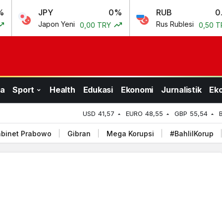
JPY
0%
RUB
0.69%
Japon Yeni
Rus Rublesi
0,00 TRY
0,50 TRY
a
Sport
Health
Edukasi
Ekonomi
Jurnalistik
Ek
USD
41,57
EURO
48,55
GBP
55,54
binet Prabowo
Gibran
Mega Korupsi
#BahlilKorup