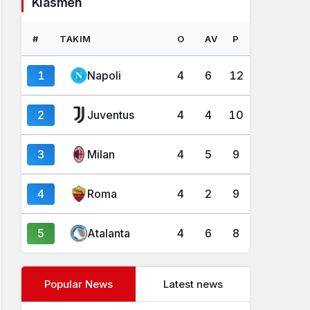
Klasmen
#
TAKIM
O
AV
P
1
Napoli
4
6
12
2
Juventus
4
4
10
3
Milan
4
5
9
4
Roma
4
2
9
5
Atalanta
4
6
8
Popular News
Latest news