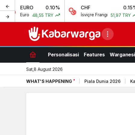
EURO
0.10%
CHF
0.15%
Euro
İsviçre Frangı
48,55 TRY
51,97 TRY
Personalisasi
Features
Warganesi
Sat,8 August 2026
WHAT'S HAPPENING
Piala Dunia 2026
Ka