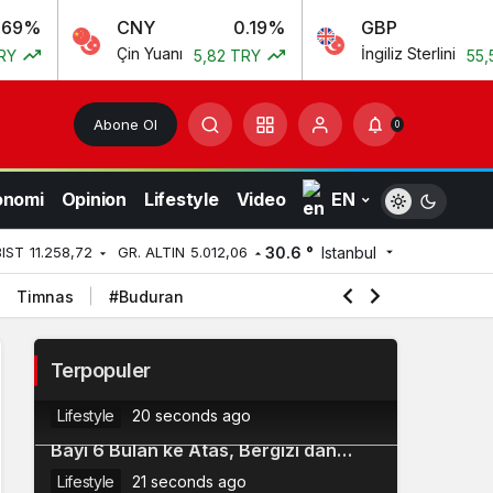
CNY
0.19%
GBP
0.10
Çin Yuanı
İngiliz Sterlini
5,82 TRY
55,54 TRY
Abone Ol
0
onomi
Opinion
Lifestyle
Video
EN
30.6 °
Istanbul
BIST
11.258,72
GR. ALTIN
5.012,06
Timnas
#Buduran
Nick Jonas Spill DM Pertama ke
Terpopuler
2
Priyanka Chopra
Lifestyle
20 seconds ago
7 Resep MPASI Ikan Kembung untuk
3
Bayi 6 Bulan ke Atas, Bergizi dan
Mudah Dibuat
Lifestyle
21 seconds ago
12 Film Indonesia Tentang Ibu Hamil
4