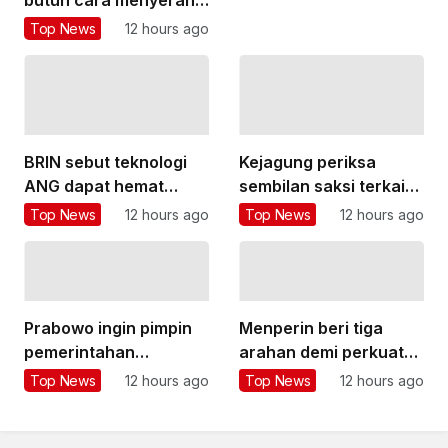
pendidikan”
yang lebih variatif
Top News
12 hours ago
BRIN sebut teknologi
Kejagung periksa
ANG dapat hemat
sembilan saksi terkait
subsidi LPG hingga
kasus TPPU Febrie
Top News
12 hours ago
Top News
12 hours ago
Rp26 triliun
Adriansyah
Prabowo ingin pimpin
Menperin beri tiga
pemerintahan
arahan demi perkuat
berlandaskan fakta
ekosistem startup RI
Top News
12 hours ago
Top News
12 hours ago