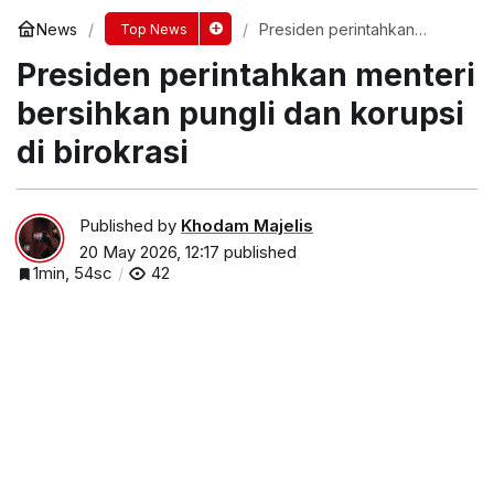
News
Presiden perintahkan
Top News
menteri bersihkan pungli
Presiden perintahkan menteri
dan korupsi di birokrasi
bersihkan pungli dan korupsi
di birokrasi
Published by
Khodam Majelis
20 May 2026, 12:17
published
1min, 54sc
42