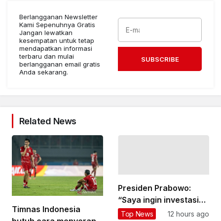
Berlangganan Newsletter
Kami Sepenuhnya Gratis
Jangan lewatkan
kesempatan untuk tetap
mendapatkan informasi
terbaru dan mulai
SUBSCRIBE
berlangganan email gratis
Anda sekarang.
Related News
Presiden Prabowo:
“Saya ingin investasi
Timnas Indonesia
besar di bidang
Top News
12 hours ago
butuh cara menyerang